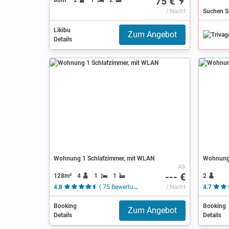
75 €
/ Nacht
Likibu
Zum Angebot
Details
Wohnung 1 Schlafzimmer, mit WLAN
Wohnung 
Ab
--- €
128m²
4
1
1
2
4.8
( 75 Bewertungen )
/ Nacht
4.7
Booking
Booking
Zum Angebot
Details
Details