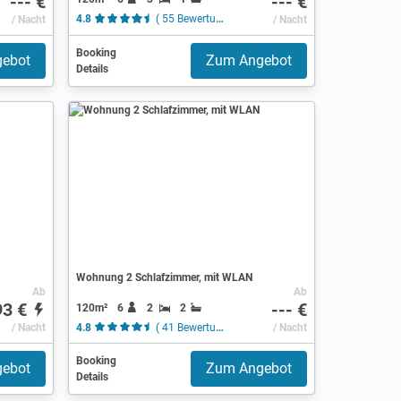
--- €
--- €
/ Nacht
4.8
( 55 Bewertungen )
/ Nacht
Booking
ebot
Zum Angebot
Details
Wohnung 2 Schlafzimmer, mit WLAN
Ab
Ab
93 €
--- €
120m²
6
2
2
/ Nacht
4.8
( 41 Bewertungen )
/ Nacht
Booking
ebot
Zum Angebot
Details