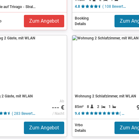
Suchen Sie auf Trivago - Stralsund
4.8
( 108 Bewertungen )
Booking
Zum Angebot
Zum Ang
Details
2 Gäste, mit WLAN
Wohnung 2 Schlafzimmer, mit WLAN
Ab
--- €
85m²
8
2
1
( 283 Bewertungen )
/ Nacht
9.4
( 9 Bewertungen )
Vrbo
Zum Angebot
Zum Ang
Details