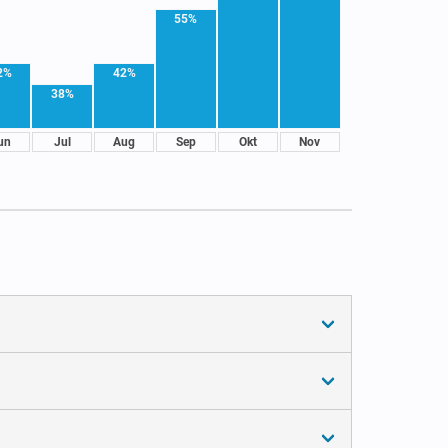
55%
2%
42%
38%
un
Jul
Aug
Sep
Okt
Nov