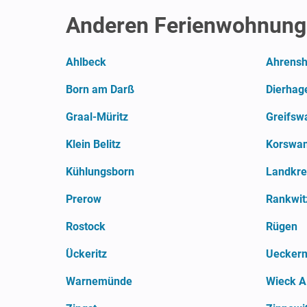
Anderen Ferienwohnung
Ahlbeck
Ahrens
Born am Darß
Dierhag
Graal-Müritz
Greifsw
Klein Belitz
Korswan
Kühlungsborn
Prerow
Rankwit
Rostock
Rügen
Ückeritz
Uecker
Warnemünde
Wieck A