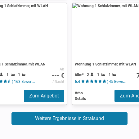
1 Schlafzimmer, mit WLAN
Wohnung 1 Schlafzimmer, mit WLAN
Ab
--- €
1
1
65m²
2
1
1
( 163 Bewertungen )
/ Nacht
6.4
( 45 Bewertungen )
Vrbo
Zum Angebot
Zum Ang
Details
Weitere Ergebnisse in Stralsund