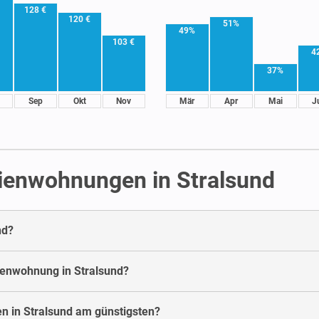
128 €
120 €
51%
49%
103 €
4
37%
Sep
Okt
Nov
Mär
Apr
Mai
J
rienwohnungen in Stralsund
nd?
rienwohnung in Stralsund?
n in Stralsund am günstigsten?