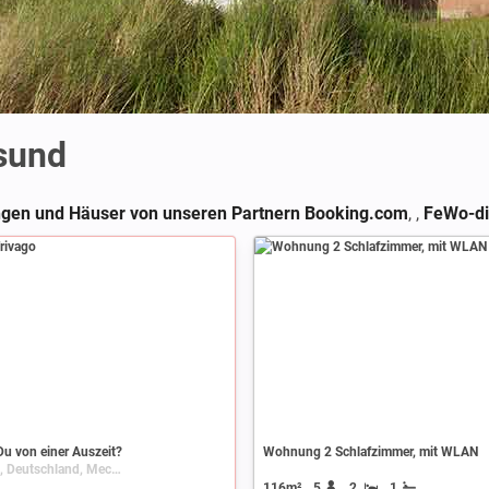
lsund
gen und Häuser von unseren Partnern Booking.com
,
,
FeWo-di
u von einer Auszeit?
Wohnung 2 Schlafzimmer, mit WLAN
Stralsund, Deutschland, Mecklenburg-Vorpommern
116m²
5
2
1