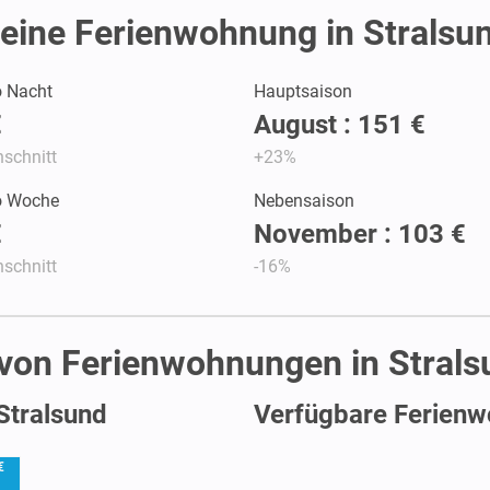
eine Ferienwohnung in Stralsu
o Nacht
Hauptsaison
€
August : 151 €
schnitt
+23%
ro Woche
Nebensaison
€
November : 103 €
schnitt
-16%
 von Ferienwohnungen in Strals
Stralsund
Verfügbare Ferienw
€