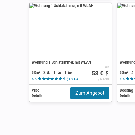
Wohnung 1 Schlafzimmer, mit WLAN
Wohnung 
Ab
58 €
53m²
3
1
1
50m²
4
6.5
( 63 Bewertungen )
/ Nacht
4.6
Vrbo
Booking
Zum Angebot
Details
Details