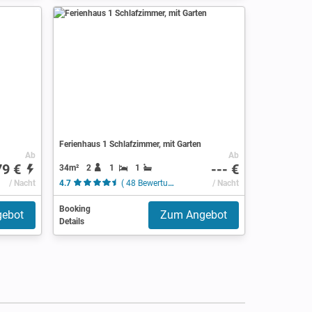
Ferienhaus 1 Schlafzimmer, mit Garten
Ab
Ab
79 €
--- €
34m²
2
1
1
/ Nacht
4.7
( 48 Bewertungen )
/ Nacht
Booking
ebot
Zum Angebot
Details