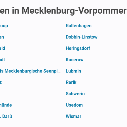
en in Mecklenburg-Vorpomme
hoop
Boltenhagen
en
Dobbin-Linstow
ald
Heringsdorf
dt
Koserow
Landkreis Mecklenburgische Seenplatte
Lubmin
z
Rerik
Schwerin
münde
Usedom
. Darß
Wismar