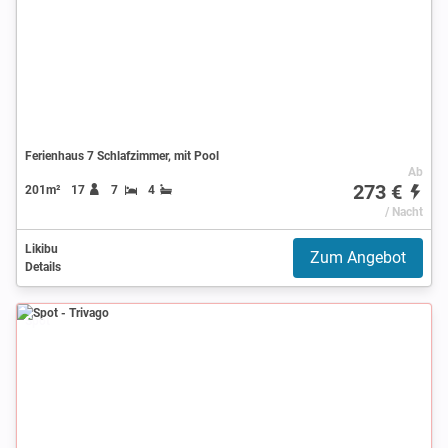
Ferienhaus 7 Schlafzimmer, mit Pool
Ab
273 €
201m²
17
7
4
/ Nacht
Likibu
Zum Angebot
Details
Spot