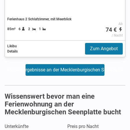
Ferienhaus 2 Schlafzimmer, mit Meerblick
Ab
74 €
85m²
6
2
1
/ Nacht
Likibu
Zum Angebot
Details
Weitere Ergebnisse an der Mecklenburgischen Seenplatte
Wissenswert bevor man eine
Ferienwohnung an der
Mecklenburgischen Seenplatte bucht
Unterkünfte
Preis pro Nacht