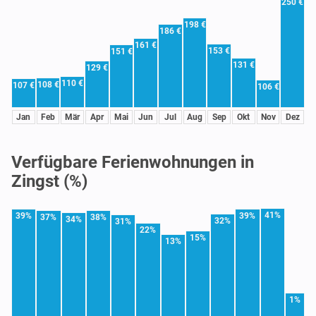
250 €
198 €
186 €
161 €
153 €
151 €
131 €
129 €
110 €
108 €
107 €
106 €
Jan
Feb
Mär
Apr
Mai
Jun
Jul
Aug
Sep
Okt
Nov
Dez
Verfügbare Ferienwohnungen in
Zingst (%)
41%
39%
39%
37%
38%
34%
32%
31%
22%
15%
13%
1%