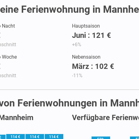
eine Ferienwohnung in Mannhe
o Nacht
Hauptsaison
€
Juni : 121 €
schnitt
+6%
ro Woche
Nebensaison
€
März : 102 €
schnitt
-11%
t von Ferienwohnungen in Mann
n Mannheim
Verfügbare Ferienw
114 €
114 €
114 €
€