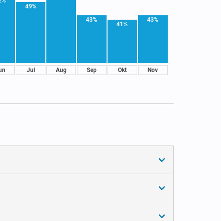
2%
49%
43%
43%
41%
un
Jul
Aug
Sep
Okt
Nov