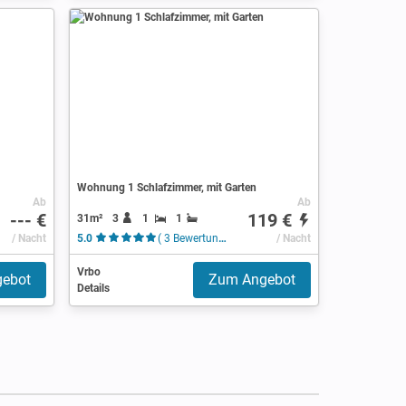
Wohnung 1 Schlafzimmer, mit Garten
Ab
Ab
--- €
119 €
31m²
3
1
1
/ Nacht
5.0
( 3 Bewertungen )
/ Nacht
Vrbo
ebot
Zum Angebot
Details