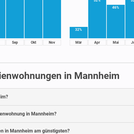
52%
5
46%
32%
Sep
Okt
Nov
Mär
Apr
Mai
J
rienwohnungen in Mannheim
eim?
erienwohnung in Mannheim?
en in Mannheim am günstigsten?