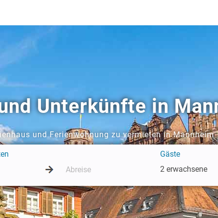
und Unterkünfte in Ma
rienhaus und Ferienwohnung zu vermieten in Mannheim
ten
Gäste
2 erwachsene