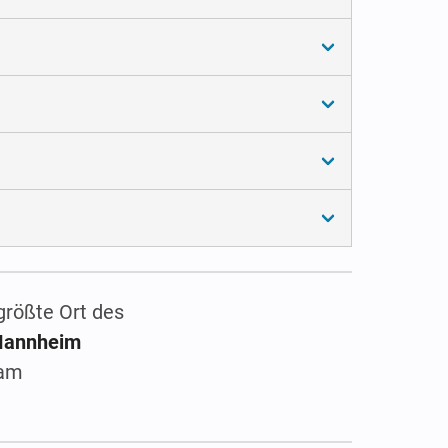
größte Ort des
 Mannheim
 am