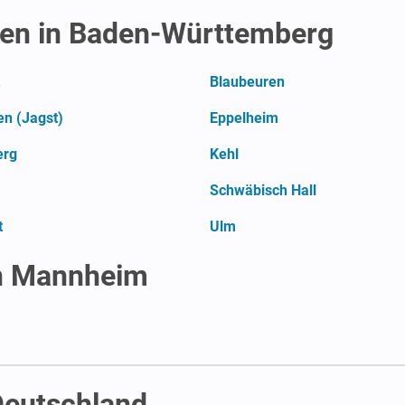
en in Baden-Württemberg
Blaubeuren
en (Jagst)
Eppelheim
erg
Kehl
Schwäbisch Hall
t
Ulm
in Mannheim
 Deutschland