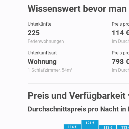
Wissenswert bevor man 
Unterkünfte
Preis pr
225
114 
Ferienwohnungen
Im Durch
Unterkunftsart
Preis p
Wohnung
798 
1 Schlafzimmer, 54m²
Im Durch
Preis und Verfügbarkei
Durchschnittspreis pro Nacht i
121 €
114 €
113 €
113 