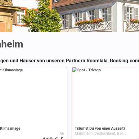
nheim
en und Häuser von unseren Partnern Roomlala
,
Booking.co
Spot
 Klimaanlage
Träumst Du von einer Auszeit?
Ab
Mannheim, Deutschland, Baden-Württemberg