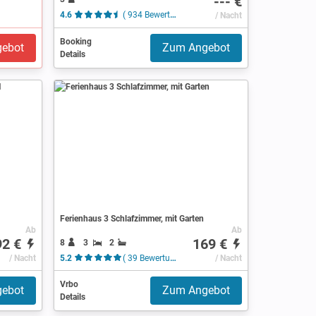
--- €
4.6
( 934 Bewertungen )
/ Nacht
Booking
ebot
Zum Angebot
Details
Ferienhaus 3 Schlafzimmer, mit Garten
Ab
Ab
92 €
169 €
8
3
2
/ Nacht
5.2
( 39 Bewertungen )
/ Nacht
Vrbo
ebot
Zum Angebot
Details