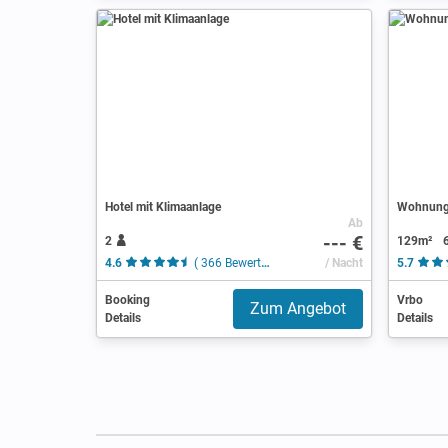
Hotel mit Klimaanlage
Wohnung 
Ab
--- €
2
129m²
4.6
( 366 Bewertungen )
/ Nacht
5.7
Booking
Vrbo
Zum Angebot
Details
Details