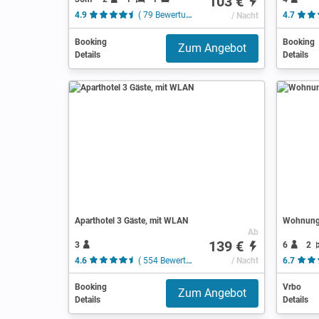
103 €
4.9
( 79 Bewertungen )
/ Nacht
4.7
Booking
Booking
Zum Angebot
Details
Details
Aparthotel 3 Gäste, mit WLAN
Wohnung 
Ab
139 €
3
6
2
4.6
( 554 Bewertungen )
/ Nacht
6.7
Booking
Vrbo
Zum Angebot
Details
Details