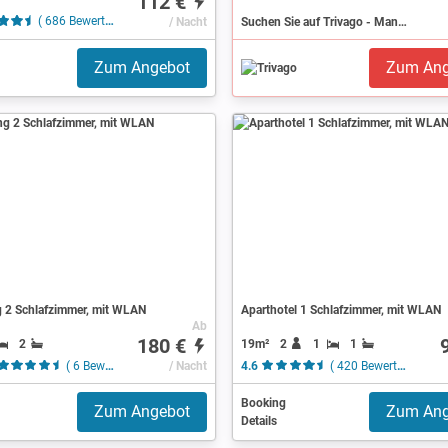
112 €
( 686 Bewertungen )
/ Nacht
Suchen Sie auf Trivago - Mannheim
Zum Angebot
Zum Ang
2 Schlafzimmer, mit WLAN
Aparthotel 1 Schlafzimmer, mit WLAN
Ab
180 €
2
19m²
2
1
1
( 6 Bewertungen )
/ Nacht
4.6
( 420 Bewertungen )
Booking
Zum Angebot
Zum Ang
Details