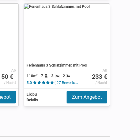
Ferienhaus 3 Schlafzimmer, mit Pool
Ab
Ab
150 €
233 €
110m²
7
3
2
/ Nacht
5.0
( 27 Bewertungen )
/ Nacht
Likibu
ebot
Zum Angebot
Details