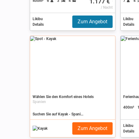
1.177 €
400m²
6
3
4
7
4
/ Nacht
Likibu
Likibu
Zum Angebot
Details
Details
Spot
Wählen Sie den Komfort eines Hotels
Ferienhau
Spanien
400m²
Suchen Sie auf Kayak - Spanien
Likibu
Zum Angebot
Details