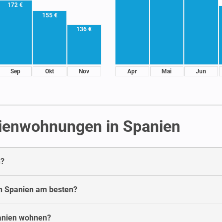
172 €
155 €
136 €
Sep
Okt
Nov
Apr
Mai
Jun
rienwohnungen in Spanien
n?
in Spanien am besten?
panien wohnen?