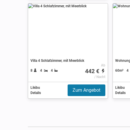
Villa 4 Schlafzimmer, mit Meerblick
Wohnung 
Ab
442 €
8
4
4
60m²
4
/ Nacht
Likibu
Likibu
Zum Angebot
Details
Details