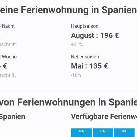
eine Ferienwohnung in Spanien
o Nacht
Hauptsaison
€
August : 196 €
schnitt
+31%
ro Woche
Nebensaison
 €
Mai : 135 €
schnitt
-10%
 von Ferienwohnungen in Spani
 Spanien
Verfügbare Ferienw
8%
8%
8%