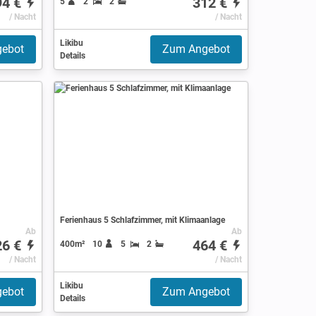
94 €
312 €
5
2
2
/ Nacht
/ Nacht
Likibu
ebot
Zum Angebot
Details
Ferienhaus 5 Schlafzimmer, mit Klimaanlage
Ab
Ab
26 €
464 €
400m²
10
5
2
/ Nacht
/ Nacht
Likibu
ebot
Zum Angebot
Details