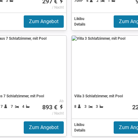
297 €
3
70m²
4
2
1
/ Nacht
Likibu
Zum Angebot
Zum Ang
Details
s 7 Schlafzimmer, mit Pool
Villa 3 Schlafzimmer, mit Pool
Ab
893 €
2
17
7
4
8
3
3
/ Nacht
Likibu
Zum Angebot
Zum Ang
Details