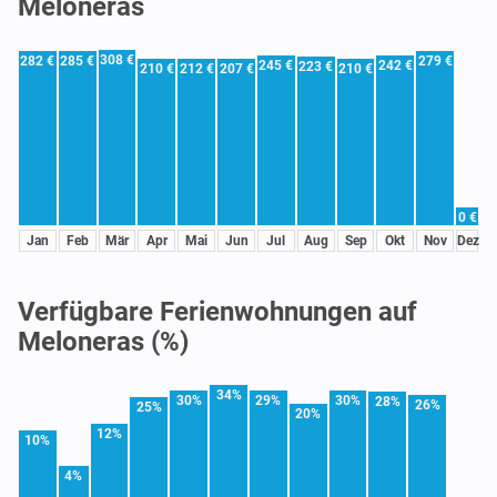
Meloneras
308 €
282 €
285 €
279 €
245 €
242 €
223 €
210 €
212 €
207 €
210 €
0 €
Jan
Feb
Mär
Apr
Mai
Jun
Jul
Aug
Sep
Okt
Nov
Dez
Verfügbare Ferienwohnungen auf
Meloneras (%)
34%
30%
29%
30%
28%
26%
25%
20%
12%
10%
4%