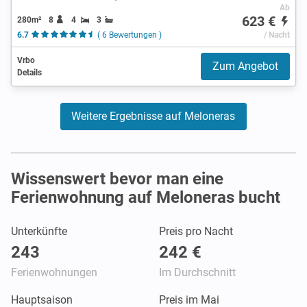
Ab
623 €
280m²
8
4
3
6.7
( 6 Bewertungen )
/ Nacht
Vrbo
Zum Angebot
Details
Weitere Ergebnisse auf Meloneras
Wissenswert bevor man eine
Ferienwohnung auf Meloneras bucht
Unterkünfte
Preis pro Nacht
243
242 €
Ferienwohnungen
Im Durchschnitt
Hauptsaison
Preis im Mai