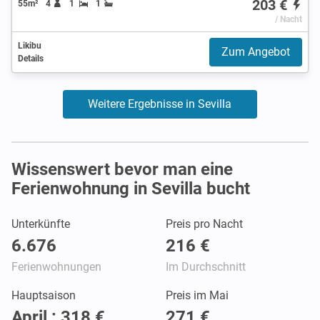
203 €
55m²
4
1
1
/ Nacht
Likibu
Zum Angebot
Details
Weitere Ergebnisse in Sevilla
Wissenswert bevor man eine
Ferienwohnung in Sevilla bucht
Unterkünfte
Preis pro Nacht
6.676
216 €
Ferienwohnungen
Im Durchschnitt
Hauptsaison
Preis im Mai
April : 318 €
271 €