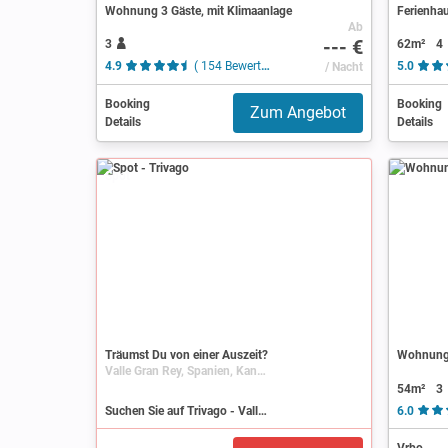
Wohnung 3 Gäste, mit Klimaanlage
Ferienhau
Ab
--- €
3
62m²
4
4.9
( 154 Bewertungen )
/ Nacht
5.0
Booking
Booking
Zum Angebot
Details
Details
Spot
Träumst Du von einer Auszeit?
Wohnung 
Valle Gran Rey, Spanien, Kanarische Inseln, La Gomera
54m²
3
Suchen Sie auf Trivago - Valle Gran Rey
6.0