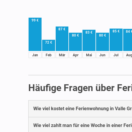
99 €
87 €
85 €
84 
83 €
80 €
80 €
72 €
Jan
Feb
Mär
Apr
Mai
Jun
Jul
Au
Häufige Fragen über Fer
Wie viel kostet eine Ferienwohnung in Valle G
Wie viel zahlt man für eine Woche in einer Fe