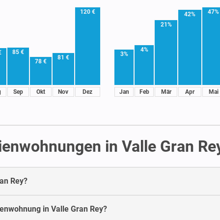
120 €
47%
42%
21%
4%
85 €
€
3%
81 €
78 €
g
Sep
Okt
Nov
Dez
Jan
Feb
Mär
Apr
Mai
ienwohnungen in Valle Gran Re
ran Rey?
rienwohnung in Valle Gran Rey?