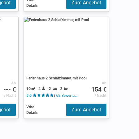
Vrbo
ebot
Zum Angebot
Details
Ferienhaus 2 Schlafzimmer, mit Pool
Ab
Ab
--- €
154 €
90m²
4
2
2
/ Nacht
5.0
( 62 Bewertungen )
/ Nacht
Vrbo
ebot
Zum Angebot
Details