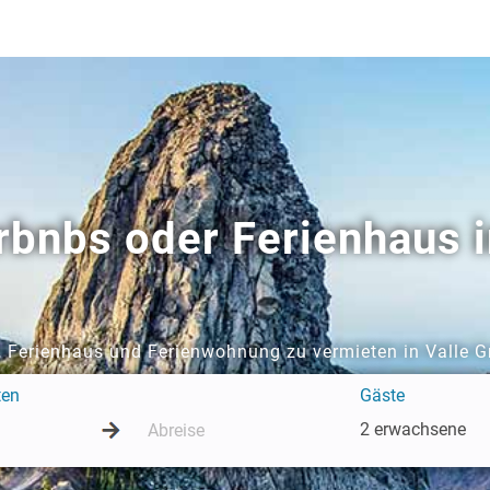
rbnbs oder Ferienhaus i
, Ferienhaus und Ferienwohnung zu vermieten in Valle G
ten
Gäste
2 erwachsene