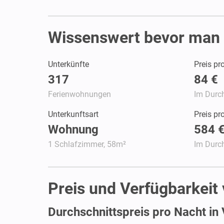
Wissenswert bevor man 
Unterkünfte
Preis pr
317
84 €
Ferienwohnungen
Im Durch
Unterkunftsart
Preis p
Wohnung
584 
1 Schlafzimmer, 58m²
Im Durch
Preis und Verfügbarkeit
Durchschnittspreis pro Nacht in 