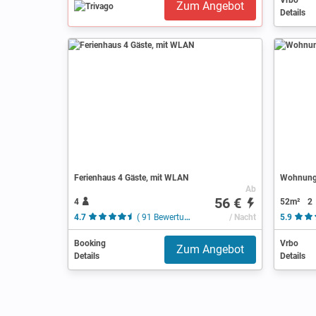
Vrbo
Zum Angebot
Details
Ferienhaus 4 Gäste, mit WLAN
Wohnung 
Ab
56 €
4
52m²
2
4.7
( 91 Bewertungen )
/ Nacht
5.9
Booking
Vrbo
Zum Angebot
Details
Details