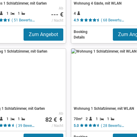
s 1 Schlafzimmer, mit Garten
Wohnung 4 Gäste, mit WLAN
Ab
--- €
1
1
4
( 51 Bewertungen )
/ Nacht
4.9
( 68 Bewertungen )
Booking
Zum Angebot
Zum Ang
Details
1 Schlafzimmer, mit Garten
Wohnung 1 Schlafzimmer, mit WLAN
Ab
82 €
1
1
70m²
2
1
1
( 39 Bewertungen )
/ Nacht
5.0
( 28 Bewertungen )