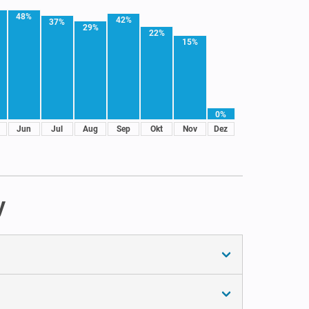
48%
42%
37%
29%
22%
15%
0%
Jun
Jul
Aug
Sep
Okt
Nov
Dez
y