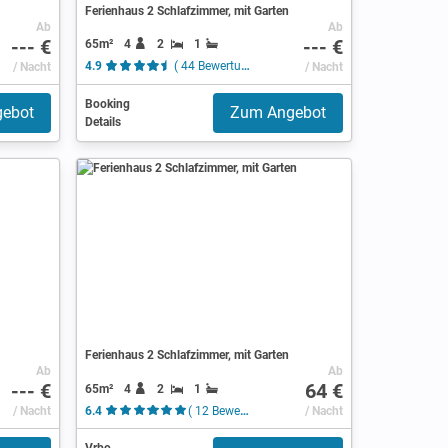
Ferienhaus 2 Schlafzimmer, mit Garten
Ab
Ab
--- €
--- €
65m²
4
2
1
/ Nacht
4.9
( 44 Bewertungen )
/ Nacht
Booking
ebot
Zum Angebot
Details
Ferienhaus 2 Schlafzimmer, mit Garten
Ab
Ab
--- €
64 €
65m²
4
2
1
/ Nacht
6.4
( 12 Bewertungen )
/ Nacht