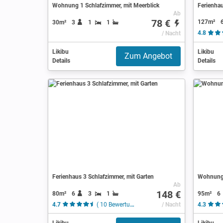
Wohnung 1 Schlafzimmer, mit Meerblick
Ferienhau
Ab
78 €
127m²
30m²
3
1
1
/ Nacht
4.8
Likibu
Likibu
Zum Angebot
Details
Details
Ferienhaus 3 Schlafzimmer, mit Garten
Wohnung 
Ab
148 €
80m²
6
3
1
95m²
6
4.7
( 10 Bewertungen )
/ Nacht
4.3