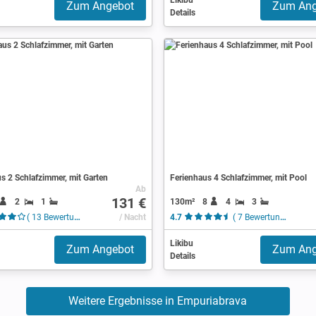
Likibu
Zum Angebot
Zum Ang
Details
s 2 Schlafzimmer, mit Garten
Ferienhaus 4 Schlafzimmer, mit Pool
Ab
131 €
2
1
130m²
8
4
3
( 13 Bewertungen )
/ Nacht
4.7
( 7 Bewertungen )
Likibu
Zum Angebot
Zum Ang
Details
Weitere Ergebnisse in Empuriabrava