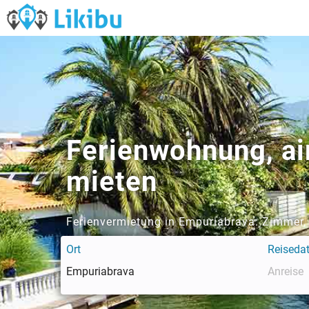
Ferienwohnung, ai
mieten
Ferienvermietung in Empuriabrava: Zimmer,
Ort
Reiseda