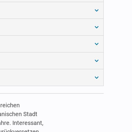
 reichen
panischen Stadt
hre. Interessant,
urückversetzen,