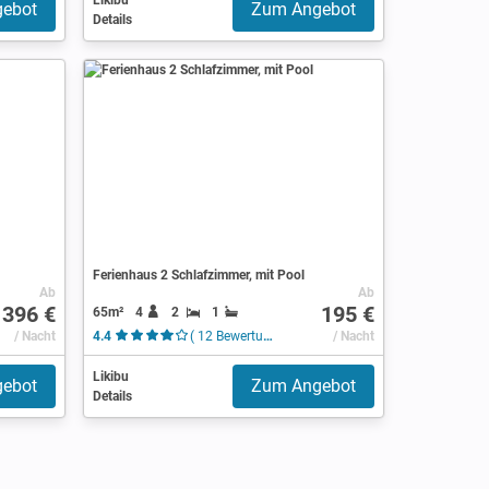
Likibu
ebot
Zum Angebot
Details
Ferienhaus 2 Schlafzimmer, mit Pool
Ab
Ab
396 €
195 €
65m²
4
2
1
/ Nacht
4.4
( 12 Bewertungen )
/ Nacht
Likibu
ebot
Zum Angebot
Details