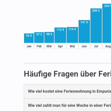
233 
200 €
141 €
113 €
112 €
98 €
97 €
93 €
Jan
Feb
Mär
Apr
Mai
Jun
Jul
Aug
Häufige Fragen über Fe
Wie viel kostet eine Ferienwohnung in Empuri
Wie viel zahlt man für eine Woche in einer F