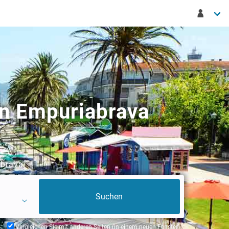
in Empuriabrava
abrava
Vergleichen Sie mit anderen Seiten (in einem neuen Fenster)