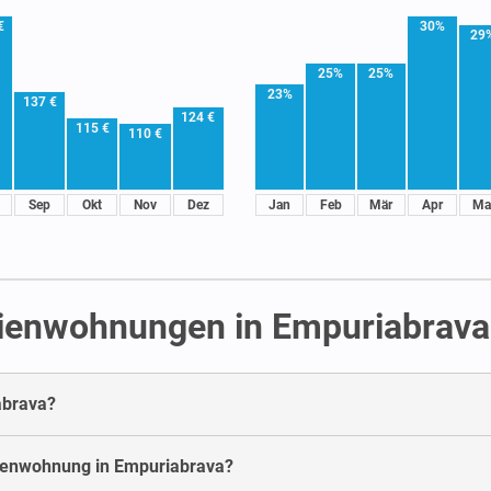
€
30%
29
25%
25%
23%
137 €
124 €
115 €
110 €
Sep
Okt
Nov
Dez
Jan
Feb
Mär
Apr
Ma
rienwohnungen in Empuriabrava
abrava?
erienwohnung in Empuriabrava?