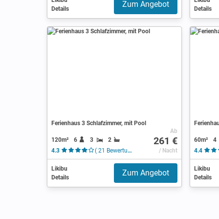
Likibu
Likibu
Zum Angebot
Details
Details
Ferienhaus 3 Schlafzimmer, mit Pool
Ferienhau
Ab
261 €
120m²
6
3
2
60m²
4
4.3
( 21 Bewertungen )
/ Nacht
4.4
Likibu
Likibu
Zum Angebot
Details
Details