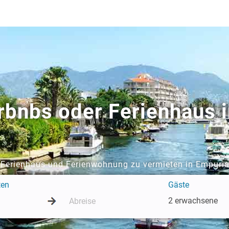
rbnbs oder Ferienhaus 
 Ferienhaus und Ferienwohnung zu vermieten in Empuri
ten
Gäste
2 erwachsene