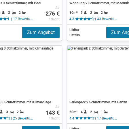
s 3 Schlafzimmer, mit Pool
Wohnung 2 Schlafzimmer, mit Meerbli
Ab
276 €
6
3
2
90m²
5
2
2
( 17 Bewertungen )
/ Nacht
4.3
( 43 Bewertungen )
Likibu
Zum Angebot
Zum Ang
Details
3 Schlafzimmer, mit Klimaanlage
Ferienpark 2 Schlafzimmer, mit Garten
Ab
143 €
3
2
60m²
4
2
1
( 25 Bewertungen )
/ Nacht
4.4
( 17 Bewertungen )