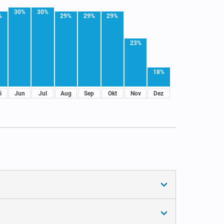
30%
30%
%
29%
29%
29%
23%
18%
i
Jun
Jul
Aug
Sep
Okt
Nov
Dez