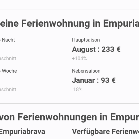
eine Ferienwohnung in Empuri
o Nacht
Hauptsaison
€
August : 233 €
schnitt
+104%
ro Woche
Nebensaison
€
Januar : 93 €
schnitt
-18%
t von Ferienwohnungen in Empur
 Empuriabrava
Verfügbare Ferienw