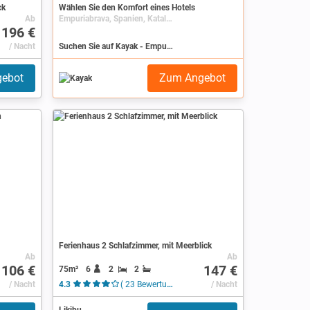
ck
Wählen Sie den Komfort eines Hotels
Ab
Empuriabrava, Spanien, Katalonien, Costa Brava
196 €
/ Nacht
Suchen Sie auf Kayak - Empuriabrava
ebot
Zum Angebot
Ferienhaus 2 Schlafzimmer, mit Meerblick
Ab
Ab
106 €
147 €
75m²
6
2
2
/ Nacht
4.3
( 23 Bewertungen )
/ Nacht