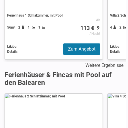
Ferienhaus 1 Schlafzimmer, mit Pool
Villa 2 Sch
Ab
113 €
56m²
2
1
1
4
2
/ Nacht
Likibu
Likibu
Zum Angebot
Details
Details
Weitere Ergebnisse
Ferienhäuser & Fincas mit Pool auf
den Balearen