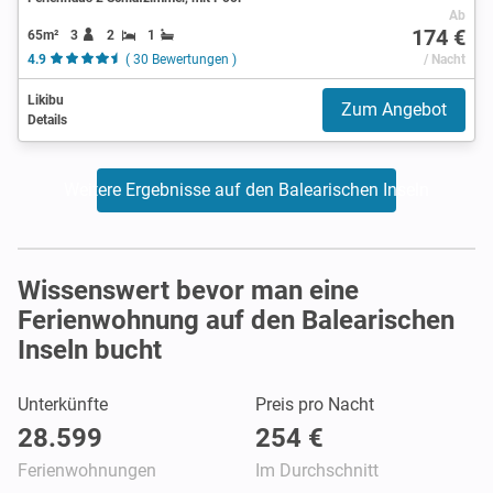
Ab
174 €
65m²
3
2
1
4.9
( 30 Bewertungen )
/ Nacht
Likibu
Zum Angebot
Details
Weitere Ergebnisse auf den Balearischen Inseln
Wissenswert bevor man eine
Ferienwohnung auf den Balearischen
Inseln bucht
Unterkünfte
Preis pro Nacht
28.599
254 €
Ferienwohnungen
Im Durchschnitt