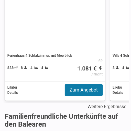
Ferienhaus 4 Schlafzimmer, mit Meerblick
Villa 4 Sch
Ab
1.081 €
823m²
8
4
4
8
4
/ Nacht
Likibu
Likibu
Zum Angebot
Details
Details
Weitere Ergebnisse
Familienfreundliche Unterkünfte auf
den Balearen