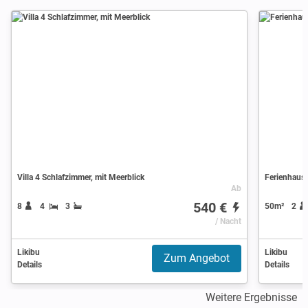
Villa 4 Schlafzimmer, mit Meerblick
Ferienhaus 
Ab
540 €
8
4
3
50m²
2
/ Nacht
Likibu
Likibu
Zum Angebot
Details
Details
Weitere Ergebnisse