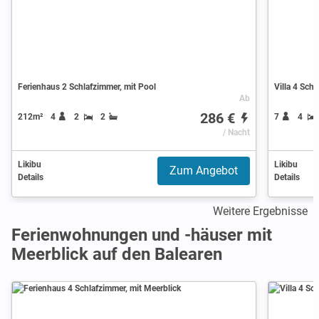
Ferienhaus 2 Schlafzimmer, mit Pool
Villa 4 Sch
Ab
286 €
212m²
4
2
2
7
4
/ Nacht
Likibu
Likibu
Zum Angebot
Details
Details
Weitere Ergebnisse
Ferienwohnungen und -häuser mit
Meerblick auf den Balearen