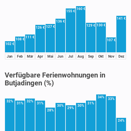
160 €
155 €
141 €
136 €
130 €
129 €
127 €
126 €
111 €
108 €
107 €
102 €
Jan
Feb
Mär
Apr
Mai
Jun
Jul
Aug
Sep
Okt
Nov
Dez
Verfügbare Ferienwohnungen in
Butjadingen (%)
34%
33%
32%
32%
31%
31%
31%
30%
30%
29%
28%
24%