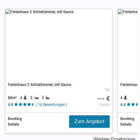
Ferienhaus 2 Schlafzimmer, mit Sauna
Ferienhaus 
Ab
--- €
88m²
4
2
2
4
4.8
( 16 Bewertungen )
/ Nacht
4.4
Booking
Booking
Zum Angebot
Details
Details
Weitere Ergebnisse