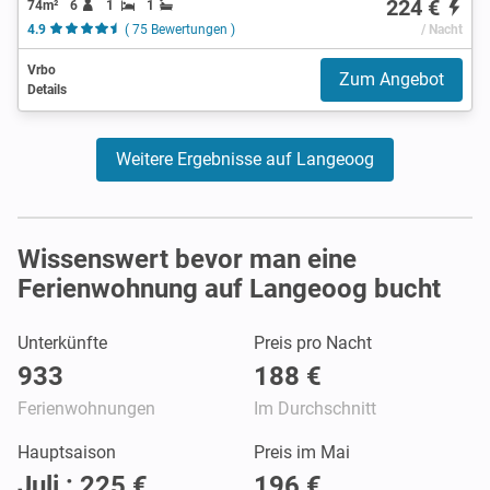
224 €
74m²
6
1
1
4.9
( 75 Bewertungen )
/ Nacht
Vrbo
Zum Angebot
Details
Weitere Ergebnisse auf Langeoog
Wissenswert bevor man eine
Ferienwohnung auf Langeoog bucht
Unterkünfte
Preis pro Nacht
933
188 €
Ferienwohnungen
Im Durchschnitt
Hauptsaison
Preis im Mai
Juli : 225 €
196 €