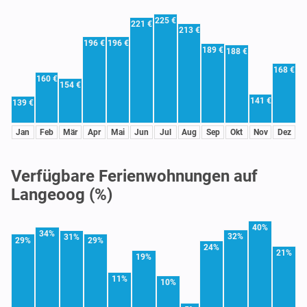
225 €
221 €
213 €
196 €
196 €
189 €
188 €
168 €
160 €
154 €
141 €
139 €
Jan
Feb
Mär
Apr
Mai
Jun
Jul
Aug
Sep
Okt
Nov
Dez
Verfügbare Ferienwohnungen auf
Langeoog (%)
40%
34%
32%
31%
29%
29%
24%
21%
19%
11%
10%