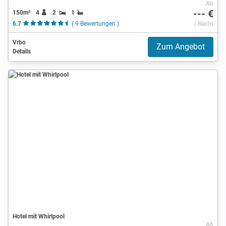
Ab
--- €
150m²
4
2
1
6.7
( 9 Bewertungen )
/ Nacht
Vrbo
Zum Angebot
Details
Hotel mit Whirlpool
Ab