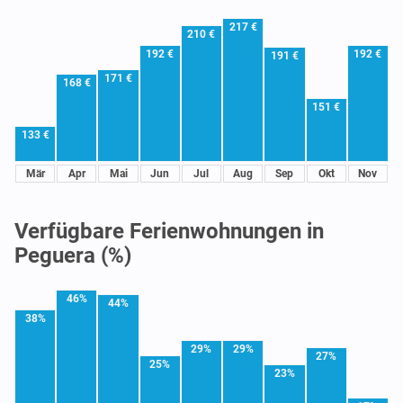
217 €
210 €
192 €
192 €
191 €
171 €
168 €
151 €
133 €
Mär
Apr
Mai
Jun
Jul
Aug
Sep
Okt
Nov
Verfügbare Ferienwohnungen in
Peguera (%)
46%
44%
38%
29%
29%
27%
25%
23%