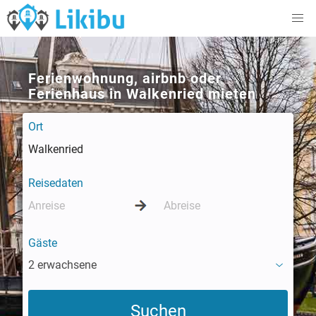
Ferienwohnung, airbnb oder
Ferienhaus in Walkenried mieten
Ort
Reisedaten
Gäste
2 erwachsene