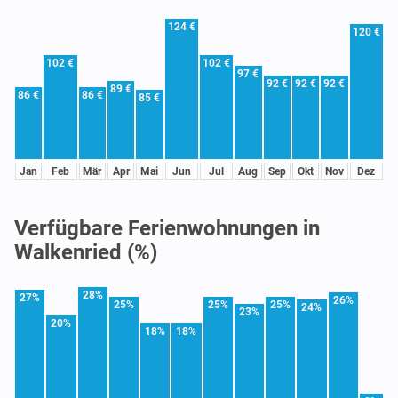
124 €
120 €
102 €
102 €
97 €
92 €
92 €
92 €
89 €
86 €
86 €
85 €
Jan
Feb
Mär
Apr
Mai
Jun
Jul
Aug
Sep
Okt
Nov
Dez
Verfügbare Ferienwohnungen in
Walkenried (%)
28%
27%
26%
25%
25%
25%
24%
23%
20%
18%
18%