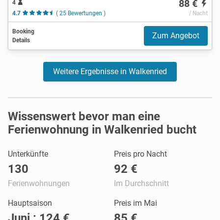
88 €
4
4.7
( 25 Bewertungen )
/ Nacht
Booking
Zum Angebot
Details
Weitere Ergebnisse in Walkenried
Wissenswert bevor man eine
Ferienwohnung in Walkenried bucht
Unterkünfte
Preis pro Nacht
130
92 €
Ferienwohnungen
Im Durchschnitt
Hauptsaison
Preis im Mai
Juni : 124 €
85 €