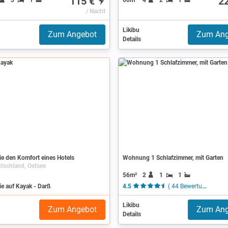
115 €
2
/ Nacht
Likibu
Zum Angebot
Zum Ang
Details
e den Komfort eines Hotels
Wohnung 1 Schlafzimmer, mit Garten
tschland, Ostsee
56m²
2
1
1
e auf Kayak - Darß
4.5
( 44 Bewertungen )
Likibu
Zum Angebot
Zum Ang
Details