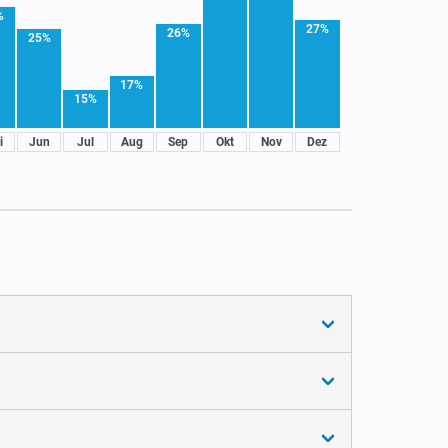
%
27%
26%
25%
17%
15%
i
Jun
Jul
Aug
Sep
Okt
Nov
Dez