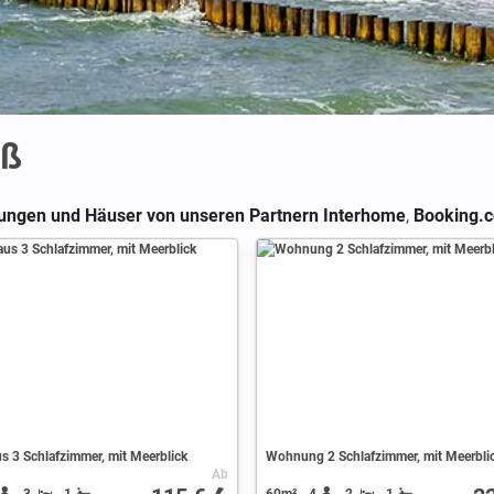
rß
ngen und Häuser von unseren Partnern Interhome
,
Booking.
s 3 Schlafzimmer, mit Meerblick
Wohnung 2 Schlafzimmer, mit Meerbli
Ab
3
1
60m²
4
2
1