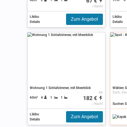
67 €
/ Nacht
Likibu
Likibu
Zum Angebot
Details
Details
Spot
Wohnung 1 Schlafzimmer, mit Meerblick
Wählen Si
Ab
Darß, Deu
182 €
60m²
4
1
1
/ Nacht
Suchen Si
Likibu
Zum Angebot
Details