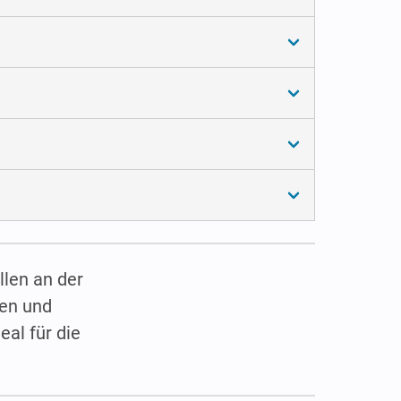
llen an der
ßen und
eal für die