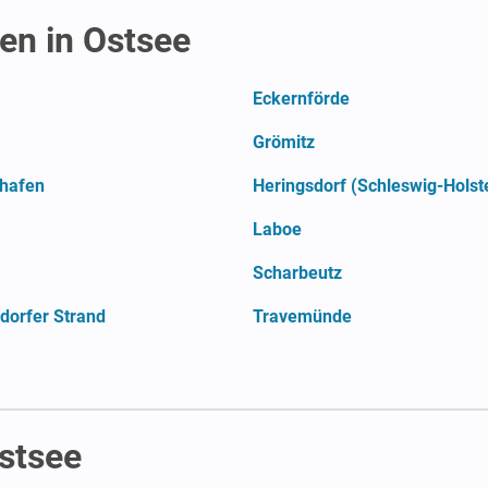
n in Ostsee
Eckernförde
Grömitz
nhafen
Heringsdorf (Schleswig-Holst
Laboe
Scharbeutz
orfer Strand
Travemünde
stsee