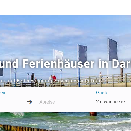
nd Ferienhäuser in Da
aus und Ferienwohnung zu vermieten in Darß
ten
Gäste
2 erwachsene