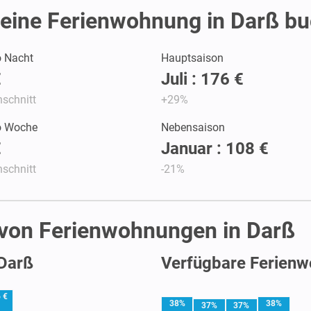
eine Ferienwohnung in Darß bu
o Nacht
Hauptsaison
€
Juli : 176 €
schnitt
+29%
ro Woche
Nebensaison
€
Januar : 108 €
schnitt
-21%
 von Ferienwohnungen in Darß
 Darß
Verfügbare Ferienw
 €
38%
38%
37%
37%