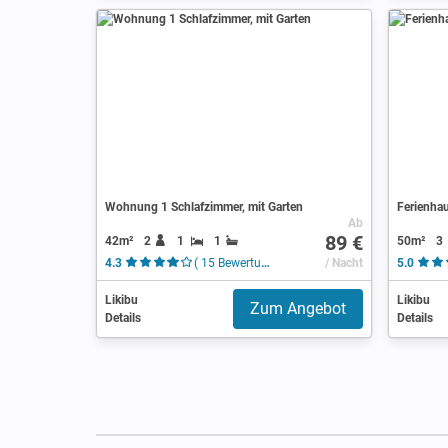
Wohnung 1 Schlafzimmer, mit Garten
Ferienha
Ab
89 €
42m²
2
1
1
50m²
3
4.3
( 15 Bewertungen )
/ Nacht
5.0
Likibu
Likibu
Zum Angebot
Details
Details