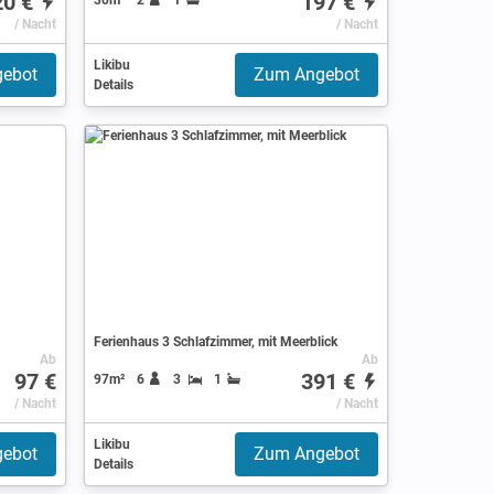
20 €
197 €
/ Nacht
/ Nacht
Likibu
ebot
Zum Angebot
Details
Ferienhaus 3 Schlafzimmer, mit Meerblick
Ab
Ab
97 €
391 €
97m²
6
3
1
/ Nacht
/ Nacht
Likibu
ebot
Zum Angebot
Details