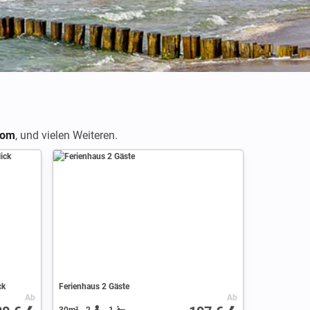
com
,
und vielen Weiteren.
ck
Ferienhaus 2 Gäste
Ab
Ab
30m²
2
1