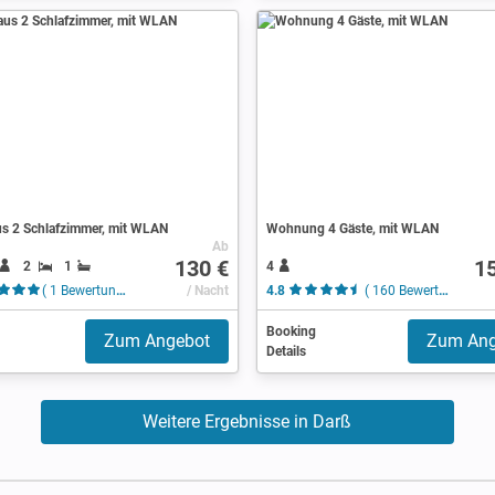
us 2 Schlafzimmer, mit WLAN
Wohnung 4 Gäste, mit WLAN
Ab
130 €
1
2
1
4
( 1 Bewertung )
/ Nacht
4.8
( 160 Bewertungen )
Booking
Zum Angebot
Zum Ang
Details
Weitere Ergebnisse in Darß