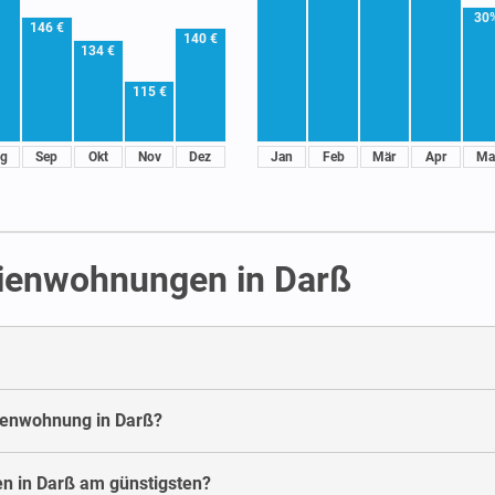
30
146 €
140 €
134 €
115 €
g
Sep
Okt
Nov
Dez
Jan
Feb
Mär
Apr
Ma
rienwohnungen in Darß
rienwohnung in Darß?
n in Darß am günstigsten?