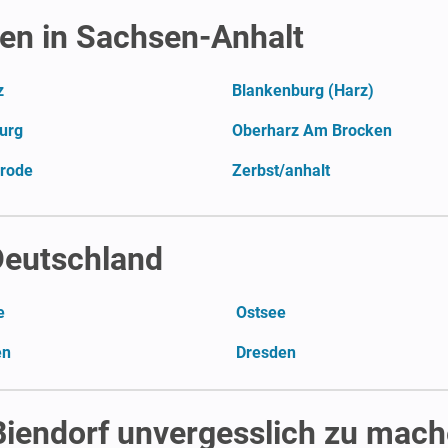
n in Sachsen-Anhalt
z
Blankenburg (Harz)
urg
Oberharz Am Brocken
rode
Zerbst/anhalt
 Deutschland
e
Ostsee
en
Dresden
Biendorf unvergesslich zu mac