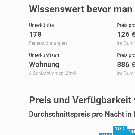
Wissenswert bevor man 
Unterkünfte
Preis pr
178
126 
Ferienwohnungen
Im Durch
Unterkunftsart
Preis p
Wohnung
886 
2 Schlafzimmer, 62m²
Im Durch
Preis und Verfügbarkeit
Durchschnittspreis pro Nacht in 
148 €
144