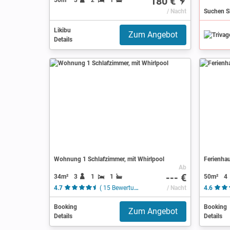
180 €
/ Nacht
Likibu
Zum Angebot
Details
Wohnung 1 Schlafzimmer, mit Whirlpool
Ferienhau
Ab
--- €
34m²
3
1
1
50m²
4
4.7
( 15 Bewertungen )
/ Nacht
4.6
Booking
Booking
Zum Angebot
Details
Details