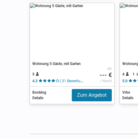
Wohnung 5 Gäste, mit Garten
Wohnung 
Ab
--- €
5
4
1
4.3
( 31 Bewertungen )
/ Nacht
5.0
Booking
Vrbo
Zum Angebot
Details
Details