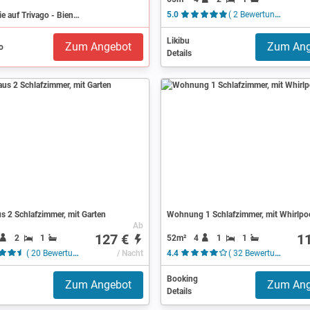
Suchen Sie auf Trivago - Biendorf
5.0
( 2 Bewertungen )
Likibu
Zum Angebot
Zum Ang
Details
s 2 Schlafzimmer, mit Garten
Wohnung 1 Schlafzimmer, mit Whirlpo
Ab
127 €
1
2
1
52m²
4
1
1
( 20 Bewertungen )
/ Nacht
4.4
( 32 Bewertungen )
Booking
Zum Angebot
Zum Ang
Details