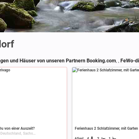
dorf
gen und Häuser von unseren Partnern Booking.com
,
,
FeWo-di
u von einer Auszeit?
Ferienhaus 2 Schlafzimmer, mit Garten
Biendorf, Deutschland, Sachsen-Anhalt
65m²
4
2
1