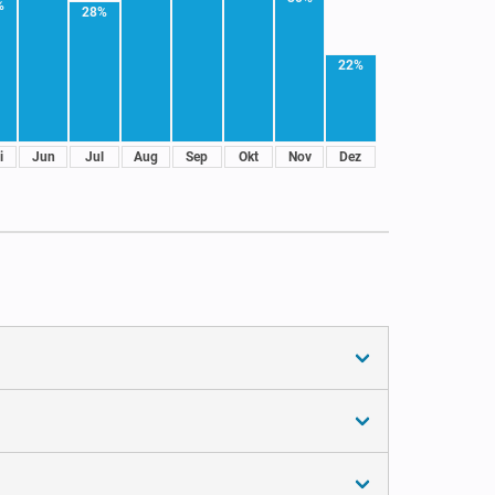
%
28%
22%
i
Jun
Jul
Aug
Sep
Okt
Nov
Dez