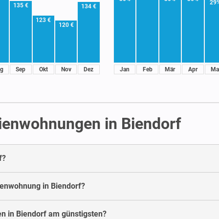
29
135 €
134 €
123 €
120 €
g
Sep
Okt
Nov
Dez
Jan
Feb
Mär
Apr
Ma
rienwohnungen in Biendorf
f?
rienwohnung in Biendorf?
n in Biendorf am günstigsten?