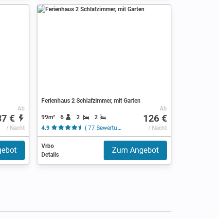
Ferienhaus 2 Schlafzimmer, mit Garten
Ab
Ab
87 €
126 €
99m²
6
2
2
/ Nacht
4.9
( 77 Bewertungen )
/ Nacht
Vrbo
ebot
Zum Angebot
Details