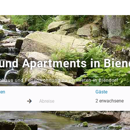
und Apartments in Bien
enhaus und Ferienwohnung zu vermieten in Biendorf
ten
Gäste
2 erwachsene