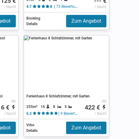
125 €
--- €
/ Nacht
4.7
( 75 Bewertungen )
/ Nacht
Booking
ebot
Zum Angebot
Details
ol
Ferienhaus 8 Schlafzimmer, mit Garten
Ab
Ab
16 €
422 €
255m²
16
8
5
/ Nacht
6.3
( 9 Bewertungen )
/ Nacht
Vrbo
ebot
Zum Angebot
Details