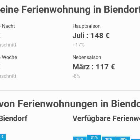
eine Ferienwohnung in Biendor
o Nacht
Hauptsaison
€
Juli : 148 €
schnitt
+17%
ro Woche
Nebensaison
€
März : 117 €
schnitt
-8%
 von Ferienwohnungen in Biendo
Biendorf
Verfügbare Ferienw
 €
31%
30%
30%
30%