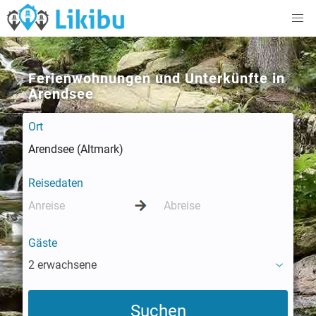
Ferienwohnungen und Unterkünfte in
Arendsee
Ort
Reisedaten
Gäste
2 erwachsene