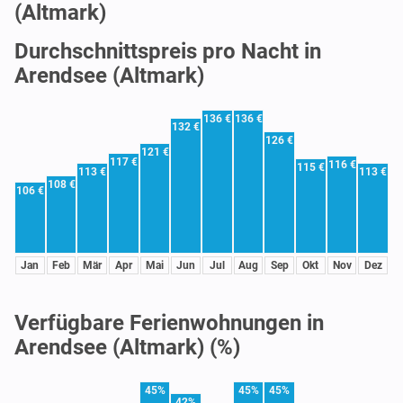
(Altmark)
Durchschnittspreis pro Nacht in
Arendsee (Altmark)
136 €
136 €
132 €
126 €
121 €
117 €
116 €
115 €
113 €
113 €
108 €
106 €
Jan
Feb
Mär
Apr
Mai
Jun
Jul
Aug
Sep
Okt
Nov
Dez
Verfügbare Ferienwohnungen in
Arendsee (Altmark) (%)
45%
45%
45%
42%