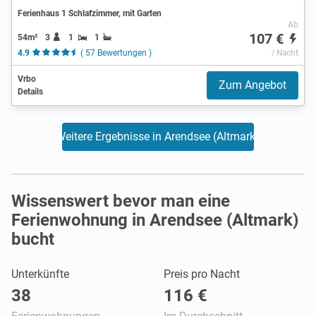
Ferienhaus 1 Schlafzimmer, mit Garten
Ab
107 €
54m²
3
1
1
4.9
( 57 Bewertungen )
/ Nacht
Vrbo
Zum Angebot
Details
Weitere Ergebnisse in Arendsee (Altmark)
Wissenswert bevor man eine
Ferienwohnung in Arendsee (Altmark)
bucht
Unterkünfte
Preis pro Nacht
38
116 €