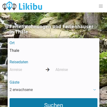
Ferienwohnungen und Ferienhäuser
in Thale
Ort
Reisedaten
Gäste
2 erwachsene