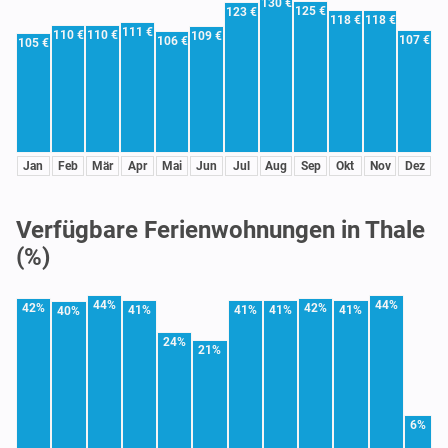
130 €
125 €
123 €
118 €
118 €
111 €
110 €
110 €
109 €
107 €
106 €
105 €
Jan
Feb
Mär
Apr
Mai
Jun
Jul
Aug
Sep
Okt
Nov
Dez
Verfügbare Ferienwohnungen in Thale
(%)
44%
44%
42%
42%
41%
41%
41%
41%
40%
24%
21%
6%