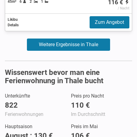
116 €
45m²
6
2
1
/ Nacht
Likibu
Zum Angebot
Details
Weitere Ergebnisse in Thale
Wissenswert bevor man eine
Ferienwohnung in Thale bucht
Unterkünfte
Preis pro Nacht
822
110 €
Ferienwohnungen
Im Durchschnitt
Hauptsaison
Preis im Mai
August : 130 €
106 €