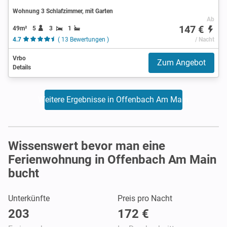
Wohnung 3 Schlafzimmer, mit Garten
Ab
147 €
49m²
5
3
1
4.7
( 13 Bewertungen )
/ Nacht
Vrbo
Zum Angebot
Details
Weitere Ergebnisse in Offenbach Am Main
Wissenswert bevor man eine
Ferienwohnung in Offenbach Am Main
bucht
Unterkünfte
Preis pro Nacht
203
172 €