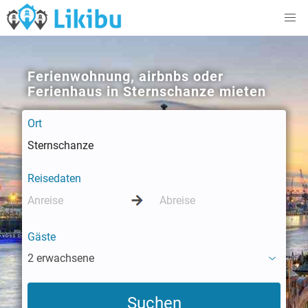
Ferienwohnung, airbnbs oder
Ferienhaus in Sternschanze mieten
Ort
Reisedaten
Gäste
2 erwachsene