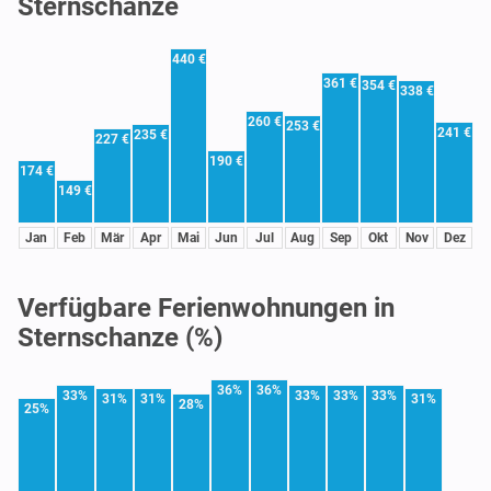
Sternschanze
440 €
361 €
354 €
338 €
260 €
253 €
241 €
235 €
227 €
190 €
174 €
149 €
Jan
Feb
Mär
Apr
Mai
Jun
Jul
Aug
Sep
Okt
Nov
Dez
Verfügbare Ferienwohnungen in
Sternschanze (%)
36%
36%
33%
33%
33%
33%
31%
31%
31%
28%
25%