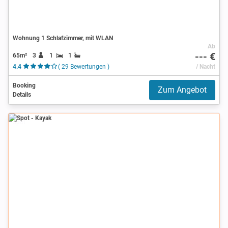
Wohnung 1 Schlafzimmer, mit WLAN
Ab
--- €
65m²
3
1
1
4.4
( 29 Bewertungen )
/ Nacht
Booking
Zum Angebot
Details
Spot