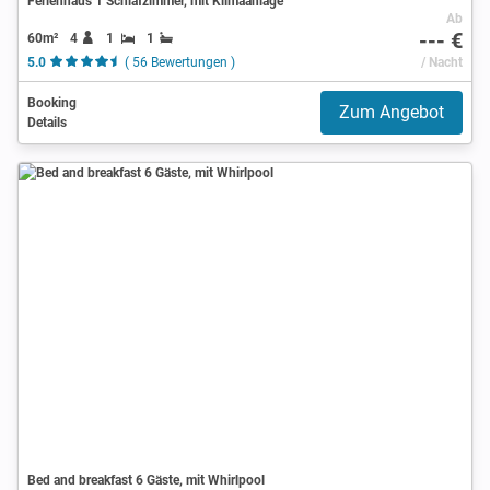
Ferienhaus 1 Schlafzimmer, mit Klimaanlage
Ab
--- €
60m²
4
1
1
5.0
( 56 Bewertungen )
/ Nacht
Booking
Zum Angebot
Details
Bed and breakfast 6 Gäste, mit Whirlpool