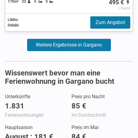
495 €
170m²
22
5
5
/ Nacht
Likibu
Zum Angebot
Details
Weitere Ergebnisse in Gargano
Wissenswert bevor man eine
Ferienwohnung in Gargano bucht
Unterkünfte
Preis pro Nacht
1.831
85 €
Ferienwohnungen
Im Durchschnitt
Hauptsaison
Preis im Mai
August : 181 €
84 €