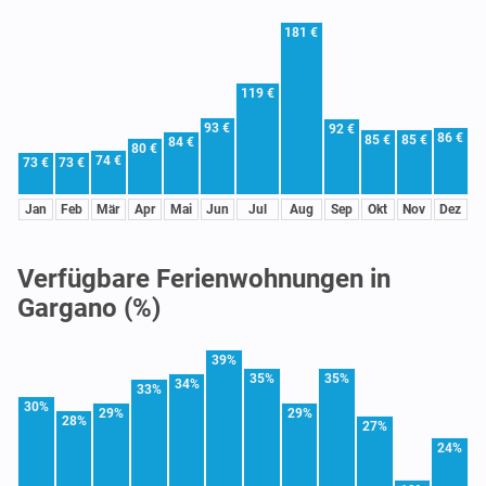
181 €
119 €
93 €
92 €
86 €
85 €
85 €
84 €
80 €
74 €
73 €
73 €
Jan
Feb
Mär
Apr
Mai
Jun
Jul
Aug
Sep
Okt
Nov
Dez
Verfügbare Ferienwohnungen in
Gargano (%)
39%
35%
35%
34%
33%
30%
29%
29%
28%
27%
24%