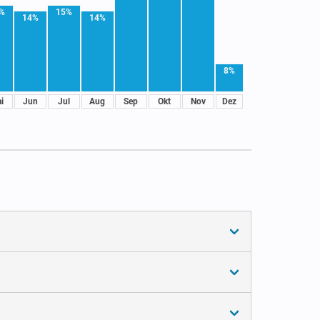
%
15%
14%
14%
8%
i
Jun
Jul
Aug
Sep
Okt
Nov
Dez