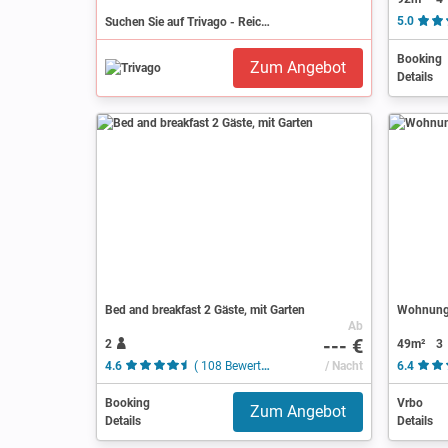
Suchen Sie auf Trivago - Reichenau
5.0
Booking
Zum Angebot
Details
Bed and breakfast 2 Gäste, mit Garten
Wohnung 
Ab
--- €
2
49m²
3
4.6
( 108 Bewertungen )
/ Nacht
6.4
Booking
Vrbo
Zum Angebot
Details
Details