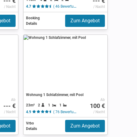
--- €
--- €
/ Nacht
4.7
( 46 Bewertungen )
/ Nacht
Booking
ebot
Zum Angebot
Details
Wohnung 1 Schlafzimmer, mit Pool
Ab
Ab
--- €
100 €
23m²
2
1
1
/ Nacht
4.9
( 76 Bewertungen )
/ Nacht
Vrbo
ebot
Zum Angebot
Details