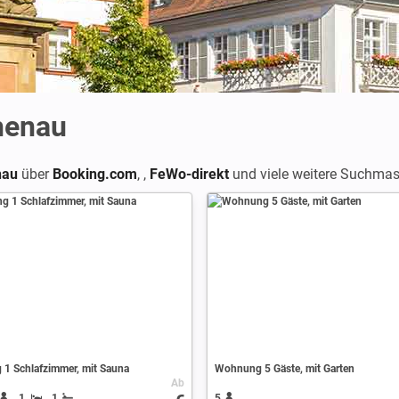
henau
nau
über
Booking.com
,
,
FeWo-direkt
und viele weitere Suchmasc
1 Schlafzimmer, mit Sauna
Wohnung 5 Gäste, mit Garten
Ab
1
1
5