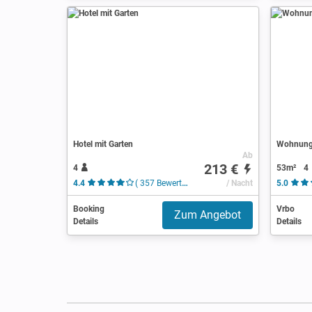
Hotel mit Garten
Wohnung 
Ab
213 €
4
53m²
4
4.4
( 357 Bewertungen )
/ Nacht
5.0
Booking
Vrbo
Zum Angebot
Details
Details