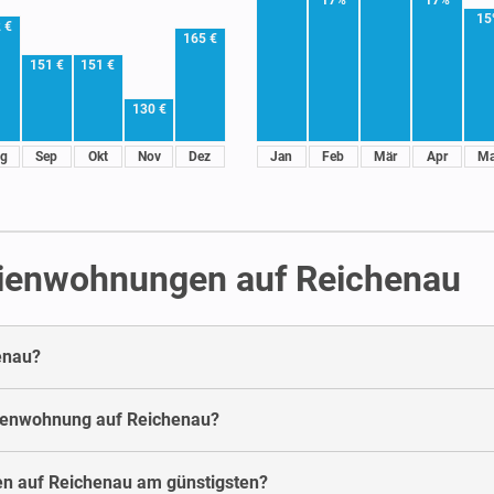
15
 €
165 €
151 €
151 €
130 €
g
Sep
Okt
Nov
Dez
Jan
Feb
Mär
Apr
Ma
rienwohnungen auf Reichenau
enau?
erienwohnung auf Reichenau?
en auf Reichenau am günstigsten?