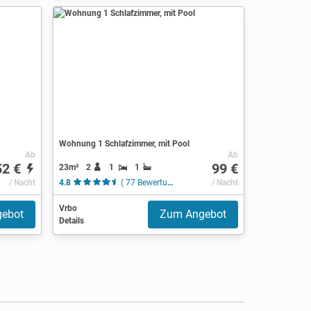
Wohnung 1 Schlafzimmer, mit Pool
Ab
Ab
52 €
99 €
23m²
2
1
1
/ Nacht
4.8
( 77 Bewertungen )
/ Nacht
Vrbo
ebot
Zum Angebot
Details