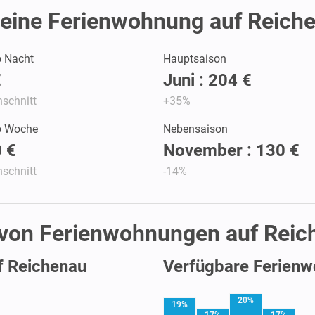
eine Ferienwohnung auf Reich
o Nacht
Hauptsaison
€
Juni : 204 €
schnitt
+35%
ro Woche
Nebensaison
 €
November : 130 €
schnitt
-14%
t von Ferienwohnungen auf Rei
f Reichenau
Verfügbare Ferienw
20%
19%
17%
17%