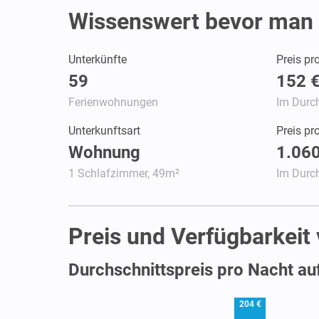
Wissenswert bevor man 
Unterkünfte
Preis pr
59
152 
Ferienwohnungen
Im Durch
Unterkunftsart
Preis p
Wohnung
1.060
1 Schlafzimmer, 49m²
Im Durch
Preis und Verfügbarkei
Durchschnittspreis pro Nacht au
204 €