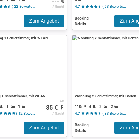
--- €
( 22 Bewertungen )
/ Nacht
4.7
( 63 Bewertungen )
Booking
Zum Angebot
Zum Ang
Details
1 Schlafzimmer, mit WLAN
Wohnung 2 Schlafzimmer, mit Garten
Ab
85 €
1
1
110m²
4
2
2
( 12 Bewertungen )
/ Nacht
4.7
( 33 Bewertungen )
Booking
Zum Angebot
Zum Ang
Details