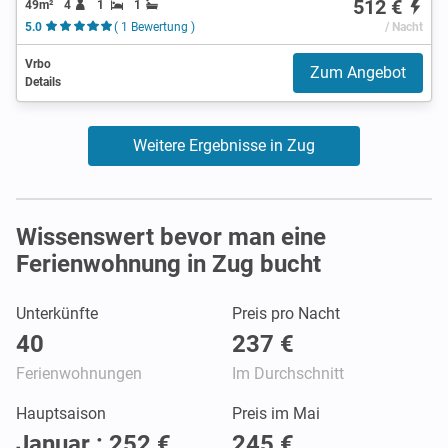
512 €
49m²
4
1
1
5.0
( 1 Bewertung )
/ Nacht
Vrbo
Zum Angebot
Details
Weitere Ergebnisse in Zug
Wissenswert bevor man eine
Ferienwohnung in Zug bucht
Unterkünfte
Preis pro Nacht
40
237 €
Ferienwohnungen
Im Durchschnitt
Hauptsaison
Preis im Mai
Januar : 252 €
245 €