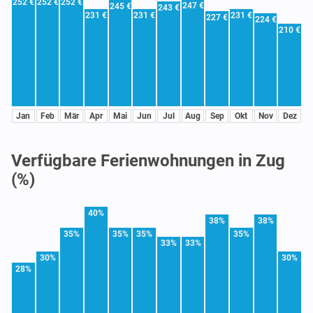
252 €
252 €
252 €
247 €
245 €
243 €
231 €
231 €
231 €
227 €
224 €
210 €
Jan
Feb
Mär
Apr
Mai
Jun
Jul
Aug
Sep
Okt
Nov
Dez
Verfügbare Ferienwohnungen in Zug
(%)
40%
38%
38%
35%
35%
35%
35%
33%
33%
30%
30%
28%