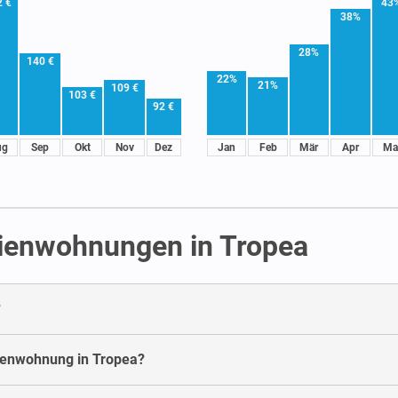
2 €
43
38%
28%
140 €
22%
21%
109 €
103 €
92 €
ug
Sep
Okt
Nov
Dez
Jan
Feb
Mär
Apr
Ma
rienwohnungen in Tropea
?
rienwohnung in Tropea?