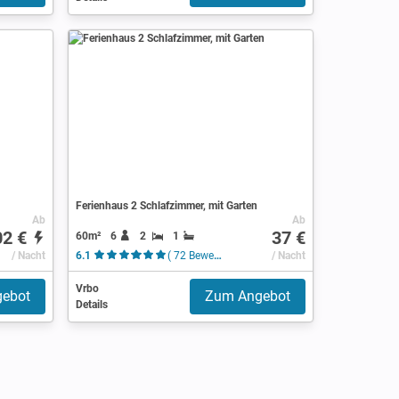
Ferienhaus 2 Schlafzimmer, mit Garten
Ab
Ab
02 €
37 €
60m²
6
2
1
/ Nacht
6.1
( 72 Bewertungen )
/ Nacht
Vrbo
ebot
Zum Angebot
Details