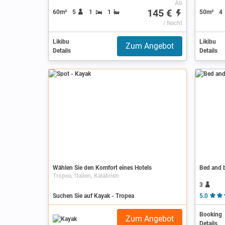
Ab
145 €
60m²
5
1
1
50m²
4
/ Nacht
Likibu
Likibu
Zum Angebot
Details
Details
Spot
Wählen Sie den Komfort eines Hotels
Bed and b
Tropea, Italien, Kalabrien
3
Suchen Sie auf Kayak - Tropea
5.0
Booking
Zum Angebot
Details