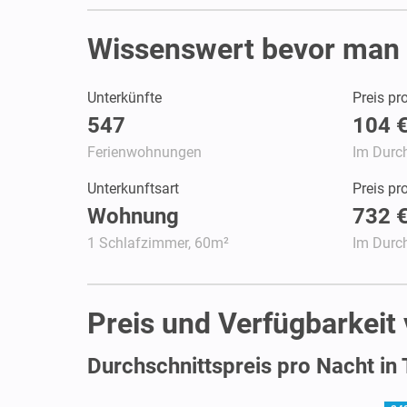
Wissenswert bevor man 
Unterkünfte
Preis pr
547
104 
Ferienwohnungen
Im Durch
Unterkunftsart
Preis p
Wohnung
732 
1 Schlafzimmer, 60m²
Im Durch
Preis und Verfügbarkeit
Durchschnittspreis pro Nacht in