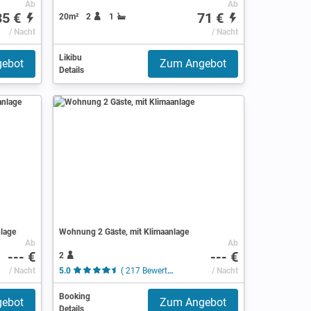
Ab
Ab
35 €
71 €
20m²
2
1
/ Nacht
/ Nacht
Likibu
ebot
Zum Angebot
Details
nlage
Wohnung 2 Gäste, mit Klimaanlage
Ab
Ab
--- €
--- €
2
/ Nacht
5.0
( 217 Bewertungen )
/ Nacht
Booking
ebot
Zum Angebot
Details