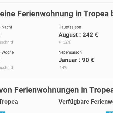
eine Ferienwohnung in Tropea 
o Nacht
Hauptsaison
€
August : 242 €
schnitt
+132%
ro Woche
Nebensaison
€
Januar : 90 €
schnitt
-14%
 von Ferienwohnungen in Trope
 Tropea
Verfügbare Ferienw