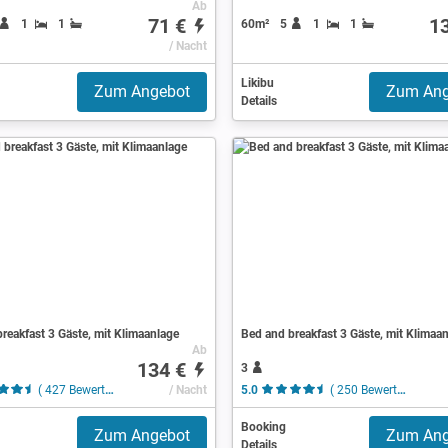
Ab
71 €
1
1
1
60m²
5
1
1
/ Nacht
Likibu
Zum Angebot
Zum Ang
Details
reakfast 3 Gäste, mit Klimaanlage
Bed and breakfast 3 Gäste, mit Klimaa
Ab
134 €
3
( 427 Bewertungen )
/ Nacht
5.0
( 250 Bewertungen )
Booking
Zum Angebot
Zum Ang
Details