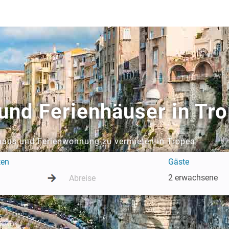
nd Ferienhäuser in Tr
nhaus und Ferienwohnung zu vermieten in Tropea
ten
Gäste
2 erwachsene