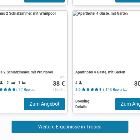
s 2 Schlafzimmer, mit Whirlpool
Aparthotel 4 Gäste, mit Garten
Ab
38 €
3
2
1
4
( 72 Bewertungen )
/ Nacht
5.0
( 143 Bewertungen )
Booking
Zum Angebot
Zum Ang
Details
Weitere Ergebnisse in Tropea