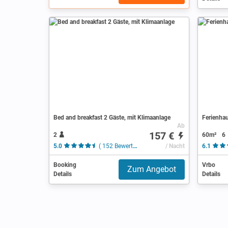
Bed and breakfast 2 Gäste, mit Klimaanlage
Ferienhau
Ab
157 €
2
60m²
6
5.0
( 152 Bewertungen )
/ Nacht
6.1
Booking
Vrbo
Zum Angebot
Details
Details