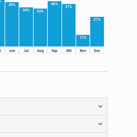
%
40%
39%
37%
34%
33%
27%
17%
i
Jun
Jul
Aug
Sep
Okt
Nov
Dez