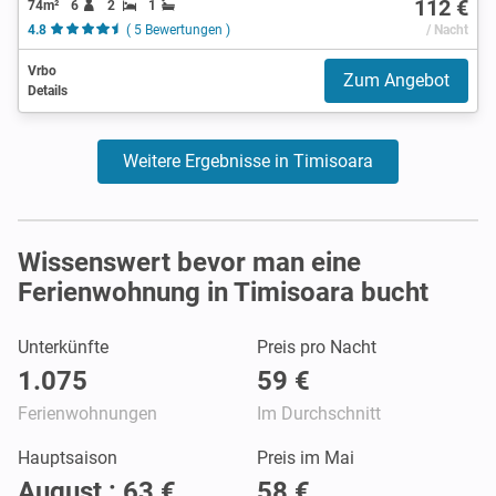
112 €
74m²
6
2
1
4.8
( 5 Bewertungen )
/ Nacht
Vrbo
Zum Angebot
Details
Weitere Ergebnisse in Timisoara
Wissenswert bevor man eine
Ferienwohnung in Timisoara bucht
Unterkünfte
Preis pro Nacht
1.075
59 €
Ferienwohnungen
Im Durchschnitt
Hauptsaison
Preis im Mai
August : 63 €
58 €