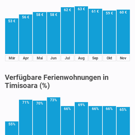
63 €
62 €
61 €
60 €
59 €
58 €
58 €
56 €
53 €
Mär
Apr
Mai
Jun
Jul
Aug
Sep
Okt
Nov
Verfügbare Ferienwohnungen in
Timisoara (%)
73%
71%
70%
69%
66%
66%
66%
65%
55%