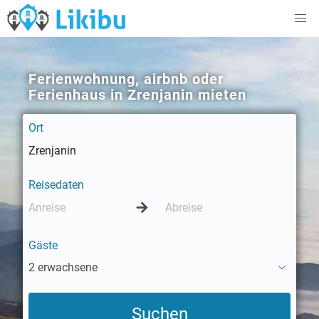
Ferienwohnung, airbnb oder
Ferienhaus in Zrenjanin mieten
Ort
Reisedaten
Gäste
2 erwachsene