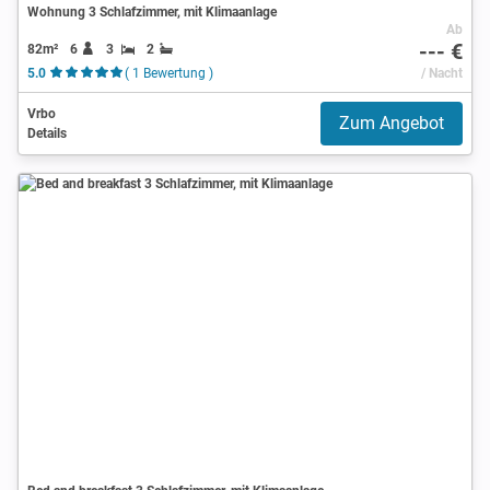
Wohnung 3 Schlafzimmer, mit Klimaanlage
Ab
--- €
82m²
6
3
2
5.0
( 1 Bewertung )
/ Nacht
Vrbo
Zum Angebot
Details