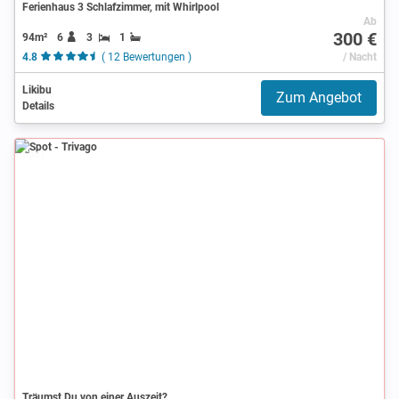
Ferienhaus 3 Schlafzimmer, mit Whirlpool
Ab
300 €
94m²
6
3
1
4.8
( 12 Bewertungen )
/ Nacht
Likibu
Zum Angebot
Details
Spot
Träumst Du von einer Auszeit?