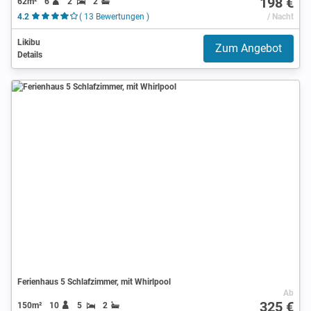
198 €
62m²
6
2
2
4.2
( 13 Bewertungen )
/ Nacht
Likibu
Zum Angebot
Details
Ferienhaus 5 Schlafzimmer, mit Whirlpool
Ab
325 €
150m²
10
5
2