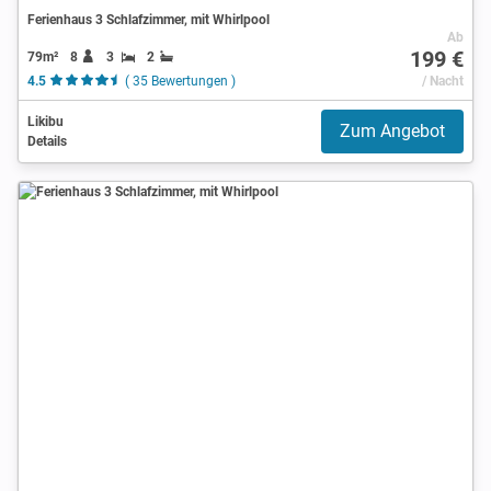
Ferienhaus 3 Schlafzimmer, mit Whirlpool
Ab
199 €
79m²
8
3
2
4.5
( 35 Bewertungen )
/ Nacht
Likibu
Zum Angebot
Details