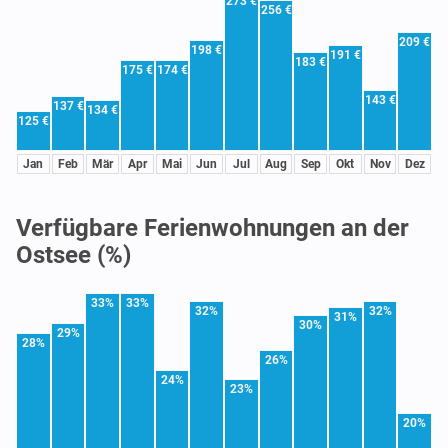
273 €
256 €
209 €
198 €
191 €
183 €
175 €
174 €
143 €
137 €
134 €
125 €
Jan
Feb
Mär
Apr
Mai
Jun
Jul
Aug
Sep
Okt
Nov
Dez
Verfügbare Ferienwohnungen an der
Ostsee (%)
33%
33%
32%
32%
31%
30%
29%
28%
26%
24%
23%
20%