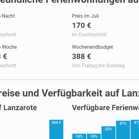
o Nacht
Preis im Juli
€
170 €
schnitt
Im Durchschnitt
ro Woche
Wochenendbudget
 €
388 €
schnitt
Von Freitag bis Sonntag
eise und Verfügbarkeit auf Lan
f Lanzarote
Verfügbare Ferienw
364 €
41
37%
22%
10%
10%