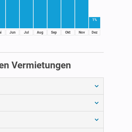
1%
i
Jun
Jul
Aug
Sep
Okt
Nov
Dez
chen Vermietungen