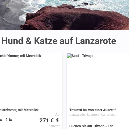
 Hund & Katze auf Lanzarote
Spot
chlafzimmer, mit Meerblick
Träumst Du von einer Auszeit?
Ab
Lanzarote, Spanien, Kanarische Inseln
271 €
2
/ Nacht
Suchen Sie auf Trivago - Lanzarote