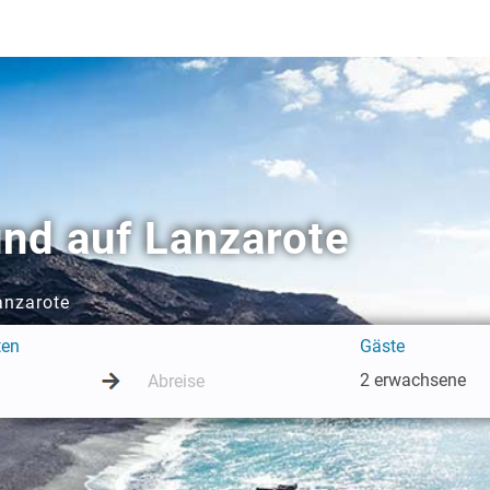
nd auf Lanzarote
anzarote
ten
Gäste
2 erwachsene