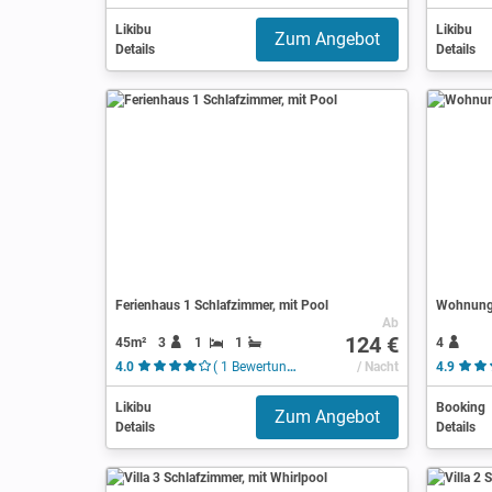
Likibu
Likibu
Zum Angebot
Details
Details
Ferienhaus 1 Schlafzimmer, mit Pool
Wohnung 
Ab
124 €
45m²
3
1
1
4
4.0
( 1 Bewertung )
/ Nacht
4.9
Likibu
Booking
Zum Angebot
Details
Details