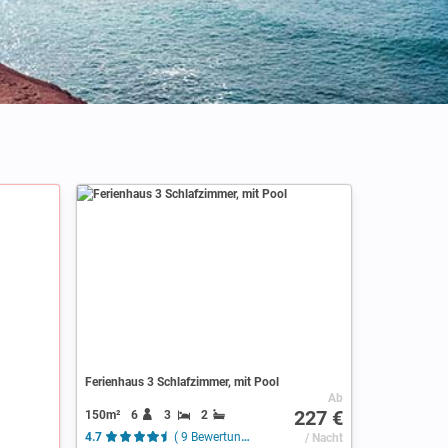
Ferienhaus 3 Schlafzimmer, mit Pool
Ab
227 €
150m²
6
3
2
4.7
( 9 Bewertungen )
/ Nacht