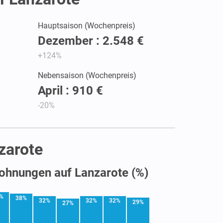
Hauptsaison (Wochenpreis)
Dezember : 2.548 €
+124%
Nebensaison (Wochenpreis)
April : 910 €
-20%
zarote
ohnungen auf Lanzarote (%)
%
38%
32%
32%
32%
29%
27%