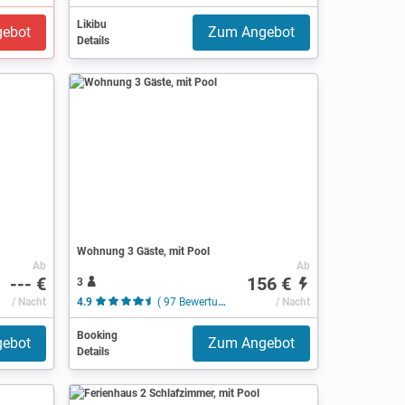
Likibu
ebot
Zum Angebot
Details
Wohnung 3 Gäste, mit Pool
Ab
Ab
--- €
156 €
3
/ Nacht
4.9
( 97 Bewertungen )
/ Nacht
Booking
ebot
Zum Angebot
Details