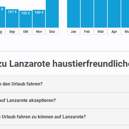
 €
161 €
160 €
155 €
g
Sep
Okt
Nov
Dez
Jan
Feb
Mär
Apr
Ma
 zu Lanzarote haustierfreundli
n den Urlaub fahren?
 auf Lanzarote akzeptieren?
n Urlaub fahren zu können auf Lanzarote?