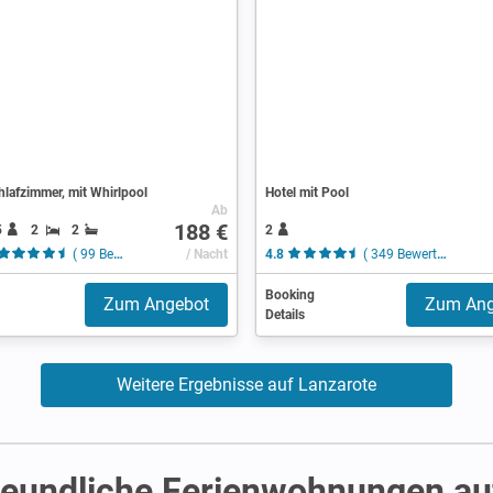
chlafzimmer, mit Whirlpool
Hotel mit Pool
Ab
188 €
5
2
2
2
( 99 Bewertungen )
/ Nacht
4.8
( 349 Bewertungen )
Booking
Zum Angebot
Zum Ang
Details
Weitere Ergebnisse auf Lanzarote
freundliche Ferienwohnungen au