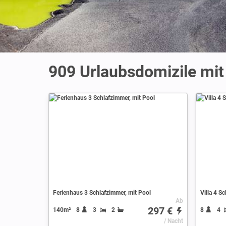
909 Urlaubsdomizile mit
Ferienhaus 3 Schlafzimmer, mit Pool
Villa 4 S
Ab
297 €
140m²
8
3
2
8
4
/ Nacht