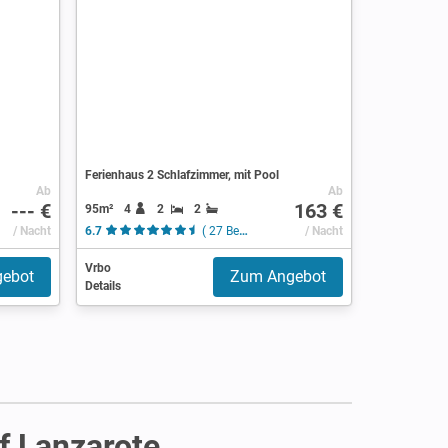
Ferienhaus 2 Schlafzimmer, mit Pool
Ab
Ab
--- €
163 €
95m²
4
2
2
/ Nacht
6.7
( 27 Bewertungen )
/ Nacht
Vrbo
ebot
Zum Angebot
Details
f Lanzarote