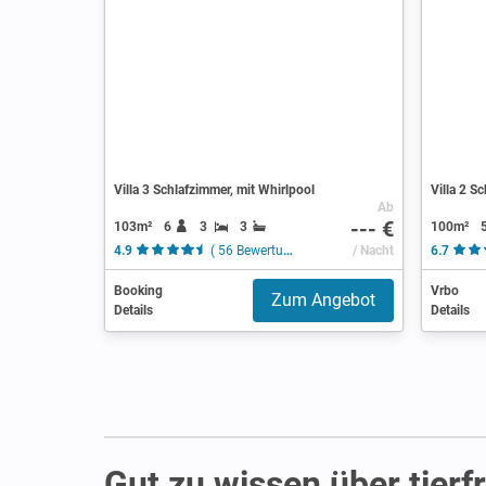
Villa 3 Schlafzimmer, mit Whirlpool
Villa 2 S
Ab
--- €
103m²
6
3
3
100m²
4.9
( 56 Bewertungen )
/ Nacht
6.7
Booking
Vrbo
Zum Angebot
Details
Details
Gut zu wissen über tier