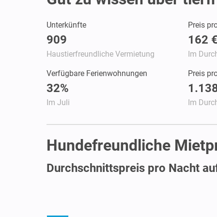
Unterkünfte
Preis pr
909
162 
Haustierfreundliche Vermietung
Im Durch
Verfügbare Ferienwohnungen
Preis p
32%
1.138
Im Juli
Im Durch
Hundefreundliche Mietpr
Durchschnittspreis pro Nacht au