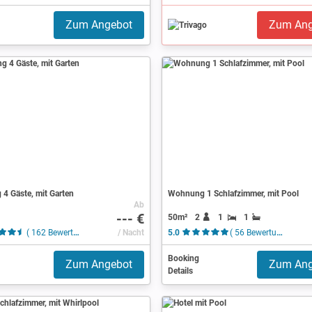
Zum Angebot
Zum Ang
4 Gäste, mit Garten
Wohnung 1 Schlafzimmer, mit Pool
Ab
--- €
50m²
2
1
1
( 162 Bewertungen )
/ Nacht
5.0
( 56 Bewertungen )
Booking
Zum Angebot
Zum Ang
Details