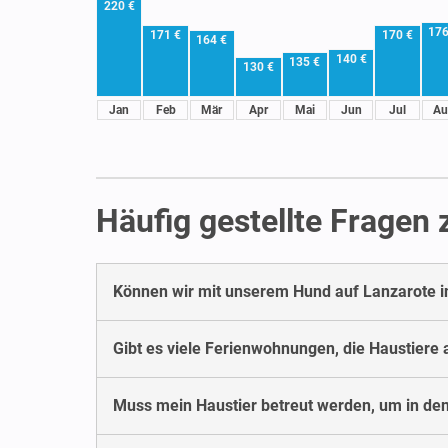
220 €
176
171 €
170 €
164 €
140 €
135 €
130 €
Jan
Feb
Mär
Apr
Mai
Jun
Jul
Au
Häufig gestellte Fragen
Können wir mit unserem Hund auf Lanzarote i
Gibt es viele Ferienwohnungen, die Haustiere
Muss mein Haustier betreut werden, um in de