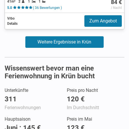
84 €
41m²
2
1
1
5.0
( 36 Bewertungen )
/ Nacht
Vrbo
Zum Angebot
Details
Weitere Ergebnisse in Krün
Wissenswert bevor man eine
Ferienwohnung in Krün bucht
Unterkünfte
Preis pro Nacht
311
120 €
Ferienwohnungen
Im Durchschnitt
Hauptsaison
Preis im Mai
Juni : 145 €
123 €