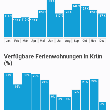
145 €
135 €
129 €
123 €
123 €
123 €
117 €
117 €
116 €
110 €
109 €
109 €
Jan
Feb
Mär
Apr
Mai
Jun
Jul
Aug
Sep
Okt
Nov
Dez
Verfügbare Ferienwohnungen in Krün
(%)
31%
30%
29%
22%
21%
21%
16%
12%
9%
8%
8%
6%