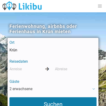
Ferienwohnung, airbnbs oder
Ferienhaus in Krün mieten
Ort
Reisedaten
Gäste
2 erwachsene