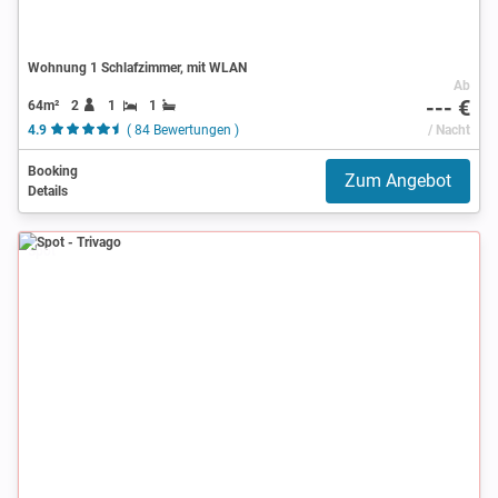
Wohnung 1 Schlafzimmer, mit WLAN
Ab
--- €
64m²
2
1
1
4.9
( 84 Bewertungen )
/ Nacht
Booking
Zum Angebot
Details
Spot