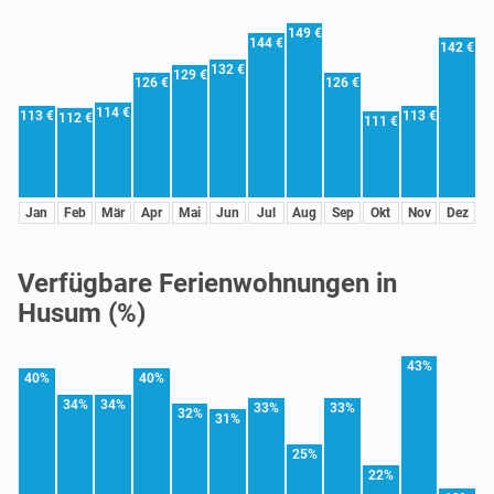
149 €
144 €
142 €
132 €
129 €
126 €
126 €
114 €
113 €
113 €
112 €
111 €
Jan
Feb
Mär
Apr
Mai
Jun
Jul
Aug
Sep
Okt
Nov
Dez
Verfügbare Ferienwohnungen in
Husum (%)
43%
40%
40%
34%
34%
33%
33%
32%
31%
25%
22%