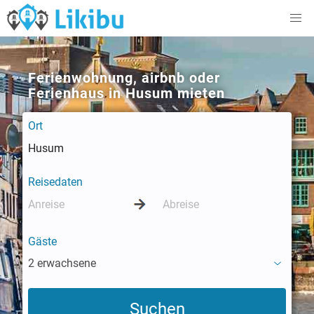
Ferienwohnung, airbnb oder
Ferienhaus in Husum mieten
Ort
Reisedaten
Gäste
2 erwachsene