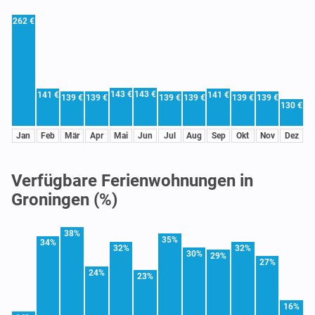
262 €
143 €
143 €
141 €
141 €
139 €
139 €
139 €
139 €
139 €
139 €
130 €
Jan
Feb
Mär
Apr
Mai
Jun
Jul
Aug
Sep
Okt
Nov
Dez
Verfügbare Ferienwohnungen in
Groningen (%)
38%
35%
34%
32%
32%
30%
29%
27%
24%
23%
16%