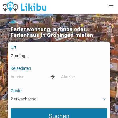
Ferienwohnung, airbnbs oder
Ferienhaus in Groningen mieten
Ort
Reisedaten
Gäste
2 erwachsene