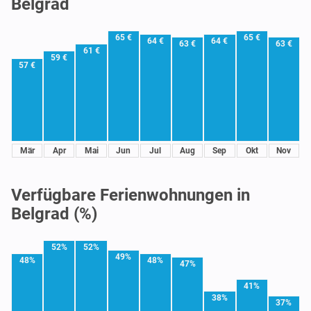
Belgrad
65 €
65 €
64 €
64 €
63 €
63 €
61 €
59 €
57 €
Mär
Apr
Mai
Jun
Jul
Aug
Sep
Okt
Nov
Verfügbare Ferienwohnungen in
Belgrad (%)
52%
52%
49%
48%
48%
47%
41%
38%
37%