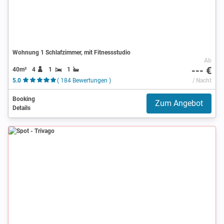
Wohnung 1 Schlafzimmer, mit Fitnessstudio
Ab
--- €
40m²
4
1
1
5.0
( 184 Bewertungen )
/ Nacht
Booking
Zum Angebot
Details
Spot