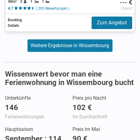
--- €
48m²
3
1
1
4.7
( 205 Bewertungen )
/ Nacht
Booking
Zum Angebot
Details
Weitere Ergebnisse in Wissembourg
Wissenswert bevor man eine
Ferienwohnung in Wissembourg bucht
Unterkünfte
Preis pro Nacht
146
102 €
Ferienwohnungen
Im Durchschnitt
Hauptsaison
Preis im Mai
September : 114
90 €