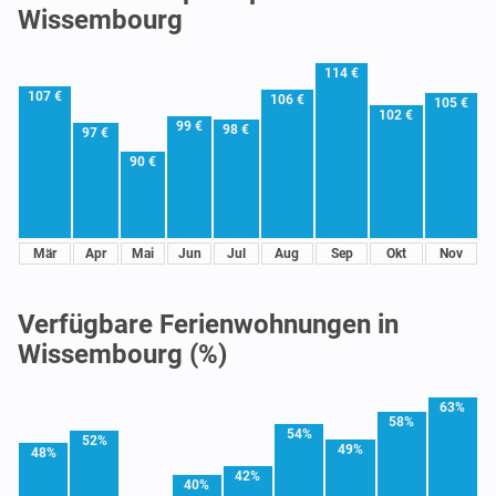
Wissembourg
114 €
107 €
106 €
105 €
102 €
99 €
98 €
97 €
90 €
Mär
Apr
Mai
Jun
Jul
Aug
Sep
Okt
Nov
Verfügbare Ferienwohnungen in
Wissembourg (%)
63%
58%
54%
52%
49%
48%
42%
40%