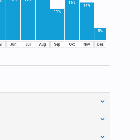
%
16%
14%
11%
5%
i
Jun
Jul
Aug
Sep
Okt
Nov
Dez