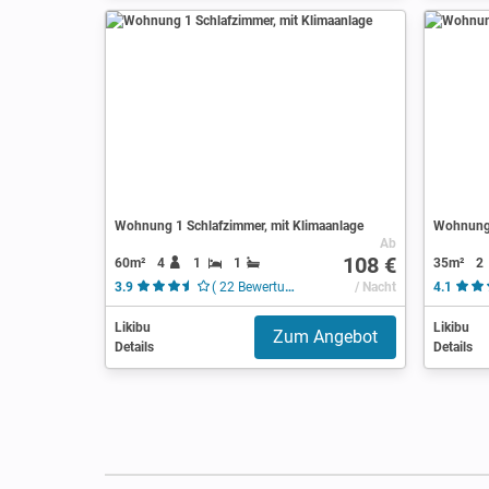
Wohnung 1 Schlafzimmer, mit Klimaanlage
Wohnung 
Ab
108 €
60m²
4
1
1
35m²
2
3.9
( 22 Bewertungen )
/ Nacht
4.1
Likibu
Likibu
Zum Angebot
Details
Details