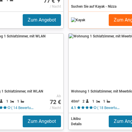
77 €
/ Nacht
Suchen Sie auf Kayak - Nizza
Zum Angebot
Zum Ang
1 Schlafzimmer, mit WLAN
Wohnung 1 Schlafzimmer, mit Meerbli
Ab
72 €
1
1
40m²
2
1
1
( 14 Bewertungen )
/ Nacht
4.1
( 18 Bewertungen )
Likibu
Zum Angebot
Zum Ang
Details