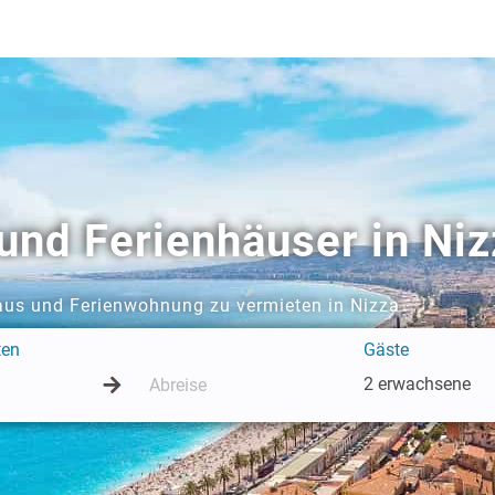
nd Ferienhäuser in Niz
haus und Ferienwohnung zu vermieten in Nizza
ten
Gäste
2 erwachsene