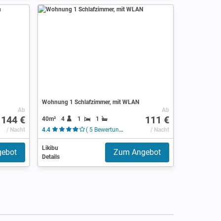
Wohnung 1 Schlafzimmer, mit WLAN
Ab
Ab
144 €
111 €
40m²
4
1
1
/ Nacht
4.4
( 5 Bewertungen )
/ Nacht
Likibu
ebot
Zum Angebot
Details