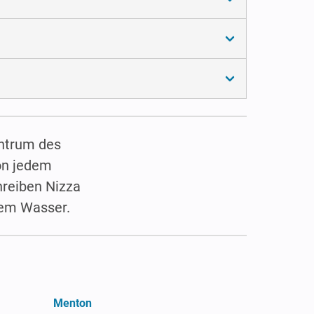
entrum des
von jedem
hreiben Nizza
uem Wasser.
Menton