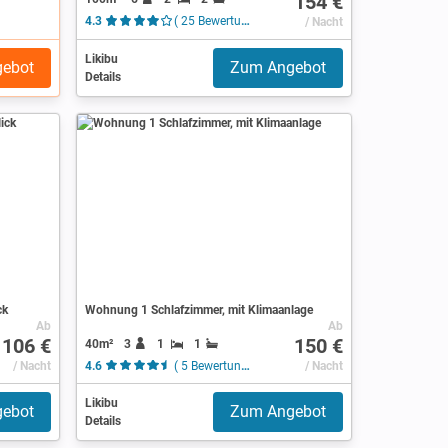
154 €
4.3
( 25 Bewertungen )
/ Nacht
Likibu
ebot
Zum Angebot
Details
ck
Wohnung 1 Schlafzimmer, mit Klimaanlage
Ab
Ab
106 €
150 €
40m²
3
1
1
/ Nacht
4.6
( 5 Bewertungen )
/ Nacht
Likibu
ebot
Zum Angebot
Details