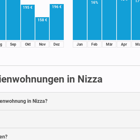
17
16%
196 €
195 €
158 €
g
Sep
Okt
Nov
Dez
Jan
Feb
Mär
Apr
Ma
rienwohnungen in Nizza
rienwohnung in Nizza?
ien?