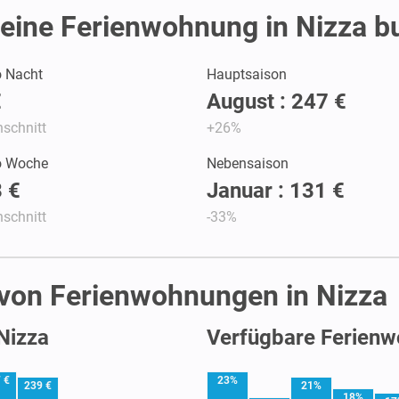
eine Ferienwohnung in Nizza b
o Nacht
Hauptsaison
€
August : 247 €
schnitt
+26%
ro Woche
Nebensaison
 €
Januar : 131 €
schnitt
-33%
 von Ferienwohnungen in Nizza
Nizza
Verfügbare Ferienw
 €
23%
239 €
21%
18%