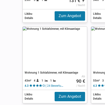
131 €
/ Nacht
Likibu
Likibu
Zum Angebot
Details
Details
Wohnung 1 Schlafzimmer, mit Klimaanlage
Wohnung 
Ab
90 €
43m²
4
1
1
55m²
3
4.3
( 24 Bewertungen )
/ Nacht
4.3
Likibu
Likibu
Zum Angebot
Details
Details