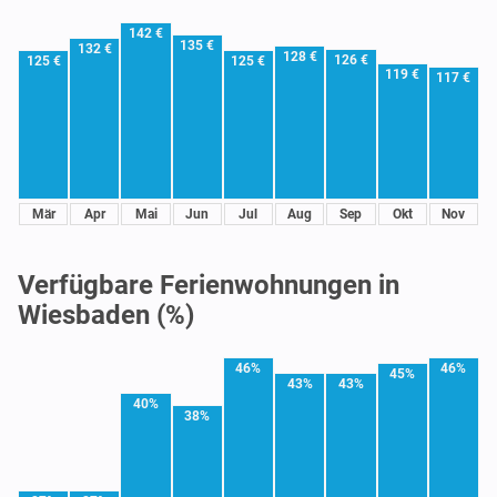
142 €
135 €
132 €
128 €
126 €
125 €
125 €
119 €
117 €
Mär
Apr
Mai
Jun
Jul
Aug
Sep
Okt
Nov
Verfügbare Ferienwohnungen in
Wiesbaden (%)
46%
46%
45%
43%
43%
40%
38%