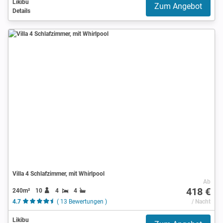
Likibu
Zum Angebot
Details
Villa 4 Schlafzimmer, mit Whirlpool
Ab
418 €
240m²
10
4
4
4.7
( 13 Bewertungen )
/ Nacht
Likibu