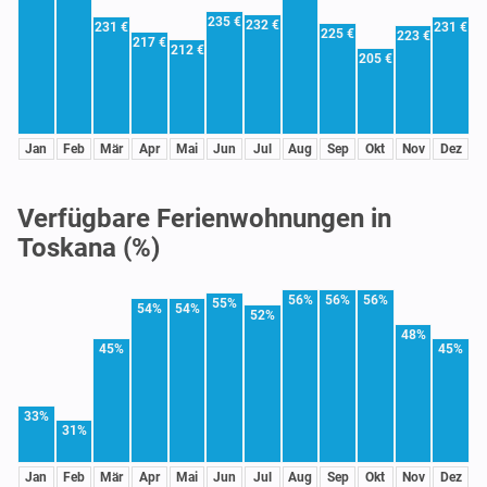
235 €
232 €
231 €
231 €
225 €
223 €
217 €
212 €
205 €
Jan
Feb
Mär
Apr
Mai
Jun
Jul
Aug
Sep
Okt
Nov
Dez
Verfügbare Ferienwohnungen in
Toskana (%)
56%
56%
56%
55%
54%
54%
52%
48%
45%
45%
33%
31%
Jan
Feb
Mär
Apr
Mai
Jun
Jul
Aug
Sep
Okt
Nov
Dez