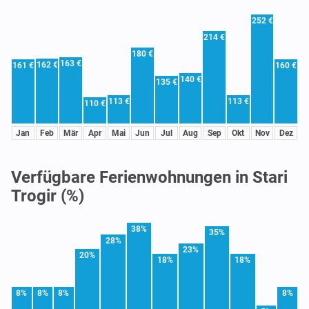
252 €
214 €
180 €
163 €
162 €
161 €
160 €
140 €
135 €
113 €
113 €
110 €
Jan
Feb
Mär
Apr
Mai
Jun
Jul
Aug
Sep
Okt
Nov
Dez
Verfügbare Ferienwohnungen in Stari
Trogir (%)
38%
35%
28%
23%
20%
18%
18%
8%
8%
8%
8%