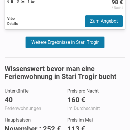
98 €
6
3
1
/ Nacht
Vrbo
Zum Angebot
Details
Weitere Ergebnisse in Stari Trogir
Wissenswert bevor man eine
Ferienwohnung in Stari Trogir bucht
Unterkünfte
Preis pro Nacht
40
160 €
Ferienwohnungen
Im Durchschnitt
Hauptsaison
Preis im Mai
November : 252 €
113 €