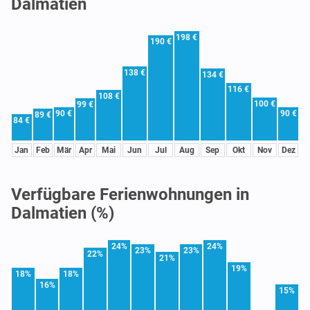
Dalmatien
198 €
190 €
138 €
134 €
116 €
108 €
100 €
99 €
90 €
90 €
89 €
84 €
Jan
Feb
Mär
Apr
Mai
Jun
Jul
Aug
Sep
Okt
Nov
Dez
Verfügbare Ferienwohnungen in
Dalmatien (%)
24%
24%
23%
23%
22%
21%
19%
18%
18%
16%
15%