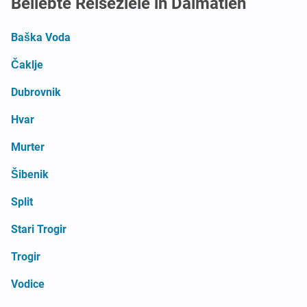
Beliebte Reiseziele in Dalmatien
Baška Voda
Čaklje
Dubrovnik
Hvar
Murter
Šibenik
Split
Stari Trogir
Trogir
Vodice