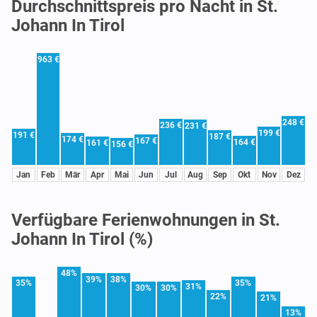
Durchschnittspreis pro Nacht in St.
Johann In Tirol
963 €
248 €
236 €
231 €
199 €
191 €
187 €
174 €
167 €
164 €
161 €
156 €
Jan
Feb
Mär
Apr
Mai
Jun
Jul
Aug
Sep
Okt
Nov
Dez
Verfügbare Ferienwohnungen in St.
Johann In Tirol (%)
48%
39%
38%
35%
35%
31%
30%
30%
22%
21%
13%