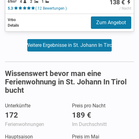
138 €
69m²
4
2
1
5.3
( 12 Bewertungen )
/ Nacht
Vrbo
Zum Angebot
Details
Weitere Ergebnisse in St. Johann In Tirol
Wissenswert bevor man eine
Ferienwohnung in St. Johann In Tirol
bucht
Unterkünfte
Preis pro Nacht
172
189 €
Ferienwohnungen
Im Durchschnitt
Hauptsaison
Preis im Mai