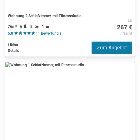
Wohnung 2 Schlafzimmer, mit Fitnessstudio
Ab
267 €
76m²
6
2
1
5.0
( 1 Bewertung )
/ Nacht
Likibu
Zum Angebot
Details