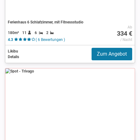
Ferienhaus 6 Schlafzimmer, mit Fitnessstudio
Ab
334 €
180m²
11
6
2
4.3
( 6 Bewertungen )
/ Nacht
Likibu
Zum Angebot
Details
Spot