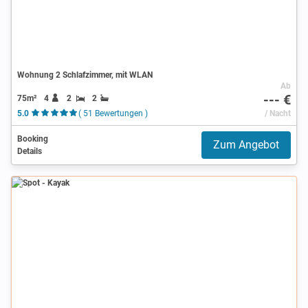
Wohnung 2 Schlafzimmer, mit WLAN
Ab
--- €
75m²
4
2
2
5.0
( 51 Bewertungen )
/ Nacht
Booking
Zum Angebot
Details
Spot