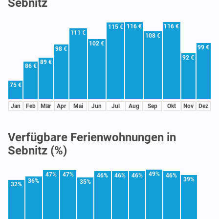
Sebnitz
116 €
116 €
115 €
111 €
108 €
102 €
99 €
98 €
92 €
89 €
86 €
75 €
Jan
Feb
Mär
Apr
Mai
Jun
Jul
Aug
Sep
Okt
Nov
Dez
Verfügbare Ferienwohnungen in
Sebnitz (%)
49%
47%
47%
46%
46%
46%
46%
39%
36%
35%
32%