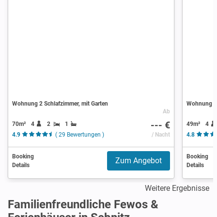
Wohnung 2 Schlafzimmer, mit Garten
Wohnung 1 
Ab
--- €
70m²
4
2
1
49m²
4
4.9
( 29 Bewertungen )
/ Nacht
4.8
Booking
Booking
Zum Angebot
Details
Details
Weitere Ergebnisse
Familienfreundliche Fewos &