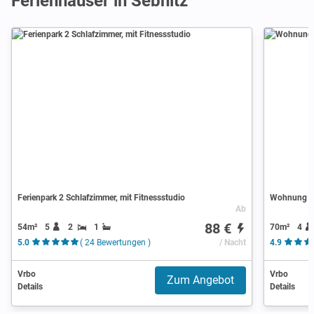
Ferienhäuser in Sebnitz
Ferienpark 2 Schlafzimmer, mit Fitnessstudio
Wohnung 2 
Ab
88 €
54m²
5
2
1
70m²
4
5.0
( 24 Bewertungen )
/ Nacht
4.9
Vrbo
Vrbo
Zum Angebot
Details
Details