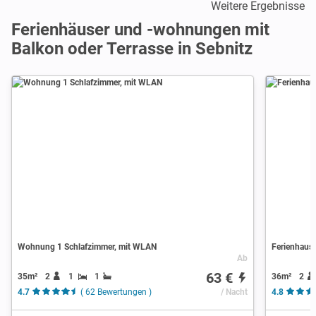
Weitere Ergebnisse
Ferienhäuser und -wohnungen mit
Balkon oder Terrasse in Sebnitz
Wohnung 1 Schlafzimmer, mit WLAN
Ferienhaus 
Ab
63 €
35m²
2
1
1
36m²
2
4.7
( 62 Bewertungen )
/ Nacht
4.8