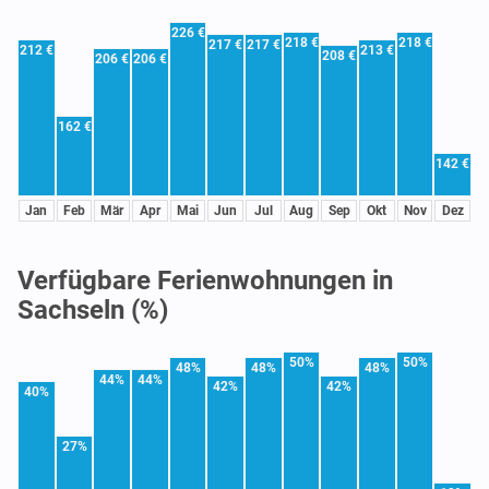
226 €
218 €
218 €
217 €
217 €
212 €
213 €
208 €
206 €
206 €
162 €
142 €
Jan
Feb
Mär
Apr
Mai
Jun
Jul
Aug
Sep
Okt
Nov
Dez
Verfügbare Ferienwohnungen in
Sachseln (%)
50%
50%
48%
48%
48%
44%
44%
42%
42%
40%
27%