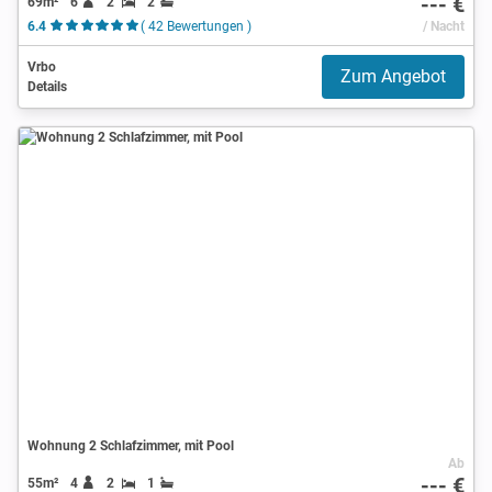
--- €
69m²
6
2
2
6.4
( 42 Bewertungen )
/ Nacht
Vrbo
Zum Angebot
Details
Wohnung 2 Schlafzimmer, mit Pool
Ab
--- €
55m²
4
2
1