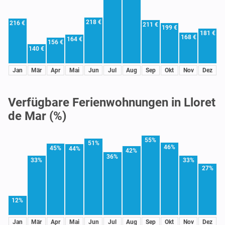
218 €
216 €
211 €
199 €
181 €
168 €
164 €
156 €
140 €
Jan
Mär
Apr
Mai
Jun
Jul
Aug
Sep
Okt
Nov
Dez
Verfügbare Ferienwohnungen in Lloret
de Mar (%)
55%
51%
46%
45%
44%
42%
36%
33%
33%
27%
12%
Jan
Mär
Apr
Mai
Jun
Jul
Aug
Sep
Okt
Nov
Dez