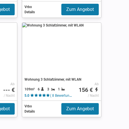
Vrbo
ebot
Zum Angebot
Details
Wohnung 3 Schlafzimmer, mit WLAN
Ab
Ab
--- €
156 €
109m²
6
3
1
/ Nacht
5.0
( 8 Bewertungen )
/ Nacht
Vrbo
ebot
Zum Angebot
Details