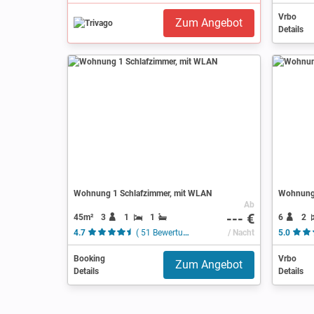
Vrbo
Zum Angebot
Details
Wohnung 1 Schlafzimmer, mit WLAN
Wohnung 
Ab
--- €
45m²
3
1
1
6
2
4.7
( 51 Bewertungen )
/ Nacht
5.0
Booking
Vrbo
Zum Angebot
Details
Details