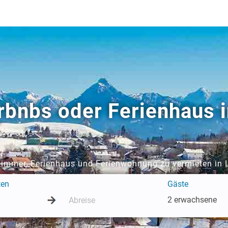
rbnbs oder Ferienhaus 
 Zimmer, Ferienhaus und Ferienwohnung zu vermieten in 
ten
Gäste
2 erwachsene