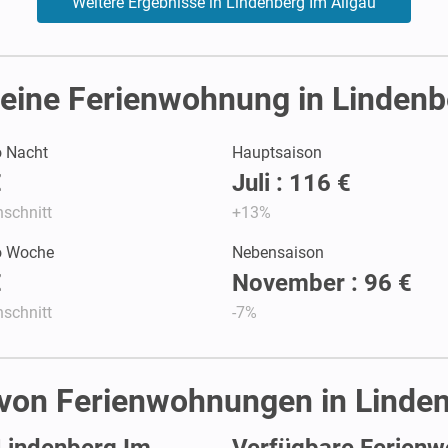
Weitere Ergebnisse in Lindenberg Im Allgäu
eine Ferienwohnung in Lindenb
o Nacht
Hauptsaison
€
Juli : 116 €
schnitt
+13%
ro Woche
Nebensaison
€
November : 96 €
schnitt
-7%
 von Ferienwohnungen in Linde
 Lindenberg Im
Verfügbare Ferienw