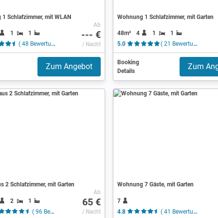
1 Schlafzimmer, mit WLAN
Wohnung 1 Schlafzimmer, mit Garten
Ab
--- €
1
1
48m²
4
1
1
( 48 Bewertungen )
/ Nacht
5.0
( 21 Bewertungen )
Booking
Zum Angebot
Zum Ang
Details
s 2 Schlafzimmer, mit Garten
Wohnung 7 Gäste, mit Garten
Ab
65 €
2
1
7
( 96 Bewertungen )
/ Nacht
4.8
( 41 Bewertungen )