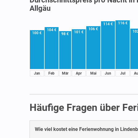
Allgäu
116 €
114 €
106 €
104 €
10
101 €
100 €
98 €
Jan
Feb
Mär
Apr
Mai
Jun
Jul
A
Häufige Fragen über Fe
Wie viel kostet eine Ferienwohnung in Linden