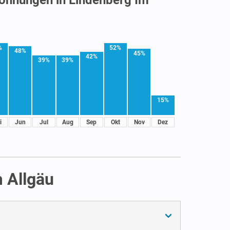
%
52%
48%
45%
42%
39%
39%
15%
i
Jun
Jul
Aug
Sep
Okt
Nov
Dez
 Allgäu