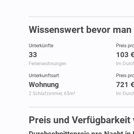
Wissenswert bevor man 
Unterkünfte
Preis pr
33
103 
Ferienwohnungen
Im Durch
Unterkunftsart
Preis p
Wohnung
721 
2 Schlafzimmer, 65m²
Im Durch
Preis und Verfügbarkeit
Durchschnittspreis pro Nacht in