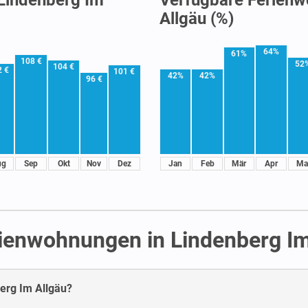
Allgäu (%)
64%
61%
108 €
52
104 €
2 €
101 €
42%
42%
96 €
ug
Sep
Okt
Nov
Dez
Jan
Feb
Mär
Apr
Ma
rienwohnungen in Lindenberg Im
berg Im Allgäu?