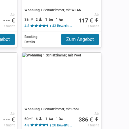
Wohnung 1 Schlafzimmer, mit WLAN
Ab
Ab
--- €
117 €
38m²
2
1
1
/ Nacht
4.8
( 43 Bewertungen )
/ Nacht
Booking
ebot
Zum Angebot
Details
Wohnung 1 Schlafzimmer, mit Pool
Ab
Ab
--- €
386 €
60m²
6
1
1
/ Nacht
4.8
( 20 Bewertungen )
/ Nacht