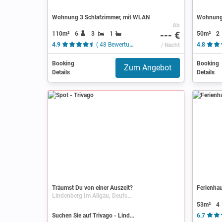
Wohnung 3 Schlafzimmer, mit WLAN
Wohnung 
Ab
--- €
110m²
6
3
1
50m²
2
4.9
( 48 Bewertungen )
/ Nacht
4.8
Booking
Booking
Zum Angebot
Details
Details
Spot
Träumst Du von einer Auszeit?
Ferienhau
Lindenberg Im Allgäu, Deutschland, Bayern, Allgäu
53m²
4
Suchen Sie auf Trivago - Lindenberg Im Allgäu
6.7