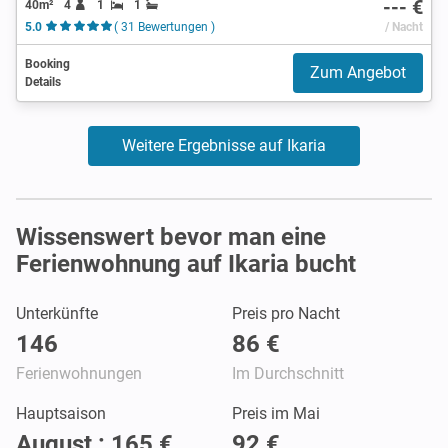
--- €
40m²
4
1
1
5.0
( 31 Bewertungen )
/ Nacht
Booking
Zum Angebot
Details
Weitere Ergebnisse auf Ikaria
Wissenswert bevor man eine
Ferienwohnung auf Ikaria bucht
Unterkünfte
Preis pro Nacht
146
86 €
Ferienwohnungen
Im Durchschnitt
Hauptsaison
Preis im Mai
August : 165 €
92 €