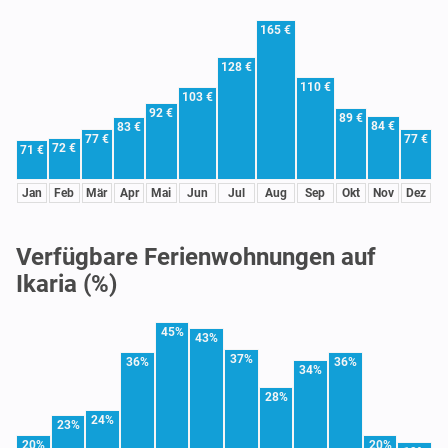
165 €
128 €
110 €
103 €
92 €
89 €
84 €
83 €
77 €
77 €
72 €
71 €
Jan
Feb
Mär
Apr
Mai
Jun
Jul
Aug
Sep
Okt
Nov
Dez
Verfügbare Ferienwohnungen auf
Ikaria (%)
45%
43%
37%
36%
36%
34%
28%
24%
23%
20%
20%