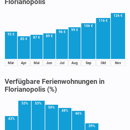
Florianopolis
126 €
116 €
106 €
99 €
96 €
92 €
89 €
87 €
85 €
Mär
Apr
Mai
Jun
Jul
Aug
Sep
Okt
Nov
Verfügbare Ferienwohnungen in
Florianopolis (%)
53%
53%
50%
48%
46%
43%
39%