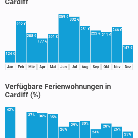
Cardiff
359 €
332 €
292 €
251 €
246 €
222 €
211 €
208 €
201 €
177 €
147 €
124 €
Jan
Feb
Mär
Apr
Mai
Jun
Jul
Aug
Sep
Okt
Nov
Dez
Verfügbare Ferienwohnungen in
Cardiff (%)
42%
37%
36%
35%
30%
29%
28%
26%
26%
24%
23%