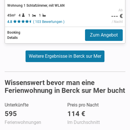
Wohnung 1 Schlafzimmer, mit WLAN
Ab
--- €
45m²
4
1
1
4.8
( 103 Bewertungen )
/ Nacht
Booking
Zum Angebot
Details
Weitere Ergebnisse in Berck sur Mer
Wissenswert bevor man eine
Ferienwohnung in Berck sur Mer bucht
Unterkünfte
Preis pro Nacht
595
114 €
Ferienwohnungen
Im Durchschnitt